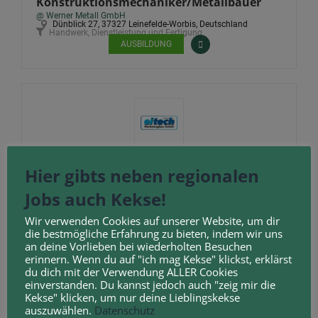
Konstruktionsmechaniker/Metallbauer
@ Werner Metall GmbH
Dünblick 27, 37327 Leinefelde-Worbis, Deutschland
Handwerk, Dienstleistung und Fertigung
AUSBILDUNG
Verfahrensmechaniker
Hier gibts neben regionalen
Kunststoff-/Kautschuktechnik (M/W/D)
@ eitech Werkzeugbau GmbH
Jobs auch Kekse!
Industriestraße 1, 37308 Pfaffschwende, Deutschland
Handwerk, Dienstleistung und
Ingenieure & technische
,
Fertigung
Berufe
Wir verwenden Cookies auf unserer Website, um dir
AUSBILDUNG
TEILZEIT
VOLLZEIT
die bestmögliche Erfahrung zu bieten, indem wir uns
an deine Vorlieben bei wiederholten Besuchen
erinnern. Wenn du auf "ich mag Kekse" klickst, erklärst
du dich mit der Verwendung ALLER Cookies
einverstanden. Du kannst jedoch auch "zeig mir die
Kekse" klicken, um nur deine Lieblingskekse
auszuwählen.
Datenschutz