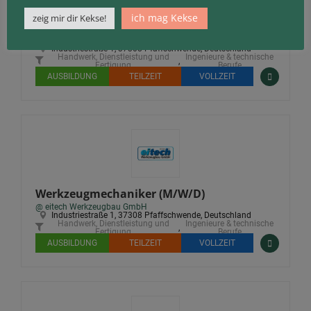
ich mag Kekse
zeig mir dir Kekse!
Zerspanungsmechaniker (M/W/D)
@ eitech Werkzeugbau GmbH
Industriestraße 1, 37308 Pfaffschwende, Deutschland
Handwerk, Dienstleistung und
Ingenieure & technische
,
Fertigung
Berufe
AUSBILDUNG
TEILZEIT
VOLLZEIT
Werkzeugmechaniker (M/W/D)
@ eitech Werkzeugbau GmbH
Industriestraße 1, 37308 Pfaffschwende, Deutschland
Handwerk, Dienstleistung und
Ingenieure & technische
,
Fertigung
Berufe
AUSBILDUNG
TEILZEIT
VOLLZEIT