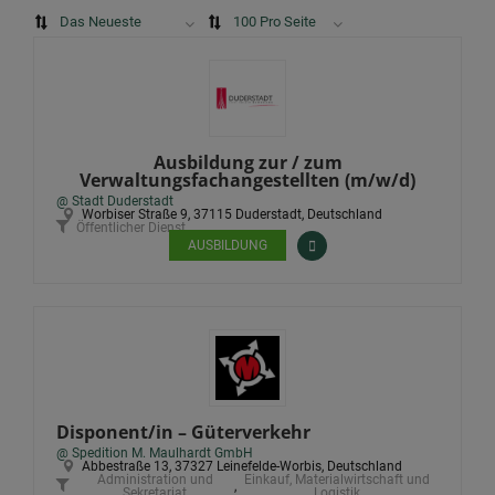
Das Neueste
100 Pro Seite
Ausbildung zur / zum
Verwaltungsfachangestellten (m/w/d)
@ Stadt Duderstadt
Worbiser Straße 9, 37115 Duderstadt, Deutschland
Öffentlicher Dienst
AUSBILDUNG
Disponent/in – Güterverkehr
@ Spedition M. Maulhardt GmbH
Abbestraße 13, 37327 Leinefelde-Worbis, Deutschland
Administration und
Einkauf, Materialwirtschaft und
,
Sekretariat
Logistik