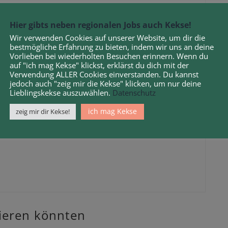
ndlage von Gutachten o. Kostenveranschlag
yse des Schadenumfangs
Hier gibts neben regionalen Jobs auch Kekse!
Wir verwenden Cookies auf unserer Website, um dir die
rüfung mit moderner Mess- und Prüftechnik
bestmögliche Erfahrung zu bieten, indem wir uns an deine
Vorlieben bei wiederholten Besuchen erinnern. Wenn du
auf "ich mag Kekse" klickst, erklärst du dich mit der
Verwendung ALLER Cookies einverstanden. Du kannst
jedoch auch "zeig mir die Kekse" klicken, um nur deine
Lieblingskekse auszuwählen.
Datenschutz
Elektronik
ich mag Kekse
zeig mir dir Kekse!
en
sieren könnten