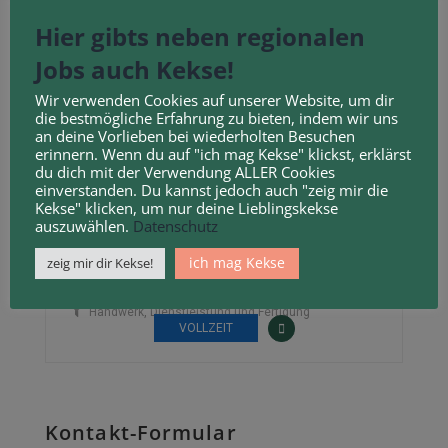
Hier gibts neben regionalen
Aktive
Jobs auch Kekse!
Stellenausschreibungen von
Wir verwenden Cookies auf unserer Website, um dir
die bestmögliche Erfahrung zu bieten, indem wir uns
Elektrotechnik Jahn GmbH
an deine Vorlieben bei wiederholten Besuchen
erinnern. Wenn du auf "ich mag Kekse" klickst, erklärst
du dich mit der Verwendung ALLER Cookies
einverstanden. Du kannst jedoch auch "zeig mir die
Kekse" klicken, um nur deine Lieblingskekse
auszuwählen.
Datenschutz
ich mag Kekse
zeig mir dir Kekse!
Mobilfunkmonteur
@ Elektrotechnik Jahn GmbH
Klinge 18, 37351 Kreuzebra, Deutschland
Handwerk, Dienstleistung und Fertigung
VOLLZEIT
Kontakt-Formular