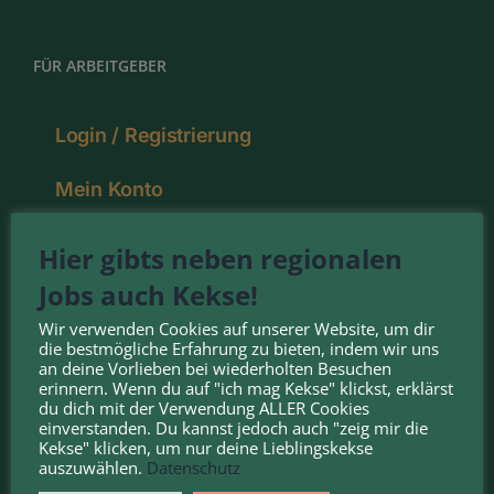
FÜR ARBEITGEBER
Login / Registrierung
Mein Konto
Pakete
Hier gibts neben regionalen
Jobs auch Kekse!
Deine Vorteile
Wir verwenden Cookies auf unserer Website, um dir
die bestmögliche Erfahrung zu bieten, indem wir uns
an deine Vorlieben bei wiederholten Besuchen
erinnern. Wenn du auf "ich mag Kekse" klickst, erklärst
NOMINIERT FÜR DEN:
du dich mit der Verwendung ALLER Cookies
einverstanden. Du kannst jedoch auch "zeig mir die
Kekse" klicken, um nur deine Lieblingskekse
auszuwählen.
Datenschutz