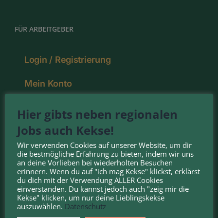
FÜR ARBEITGEBER
Login / Registrierung
Mein Konto
Pakete
Hier gibts neben regionalen
Jobs auch Kekse!
Deine Vorteile
Wir verwenden Cookies auf unserer Website, um dir
die bestmögliche Erfahrung zu bieten, indem wir uns
an deine Vorlieben bei wiederholten Besuchen
erinnern. Wenn du auf "ich mag Kekse" klickst, erklärst
NOMINIERT FÜR DEN:
du dich mit der Verwendung ALLER Cookies
einverstanden. Du kannst jedoch auch "zeig mir die
Kekse" klicken, um nur deine Lieblingskekse
auszuwählen.
Datenschutz