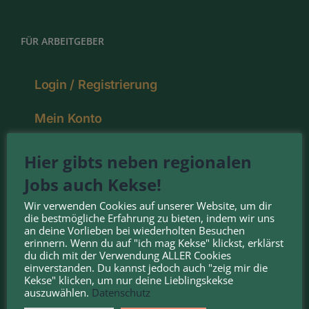
FÜR ARBEITGEBER
Login / Registrierung
Mein Konto
Pakete
Hier gibts neben regionalen
Jobs auch Kekse!
Deine Vorteile
Wir verwenden Cookies auf unserer Website, um dir
die bestmögliche Erfahrung zu bieten, indem wir uns
an deine Vorlieben bei wiederholten Besuchen
erinnern. Wenn du auf "ich mag Kekse" klickst, erklärst
NOMINIERT FÜR DEN:
du dich mit der Verwendung ALLER Cookies
einverstanden. Du kannst jedoch auch "zeig mir die
Kekse" klicken, um nur deine Lieblingskekse
auszuwählen.
Datenschutz