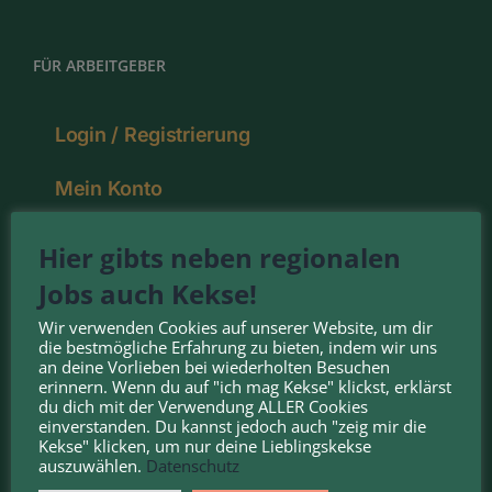
FÜR ARBEITGEBER
Login / Registrierung
Mein Konto
Pakete
Hier gibts neben regionalen
Jobs auch Kekse!
Deine Vorteile
Wir verwenden Cookies auf unserer Website, um dir
die bestmögliche Erfahrung zu bieten, indem wir uns
an deine Vorlieben bei wiederholten Besuchen
erinnern. Wenn du auf "ich mag Kekse" klickst, erklärst
NOMINIERT FÜR DEN:
du dich mit der Verwendung ALLER Cookies
einverstanden. Du kannst jedoch auch "zeig mir die
Kekse" klicken, um nur deine Lieblingskekse
auszuwählen.
Datenschutz