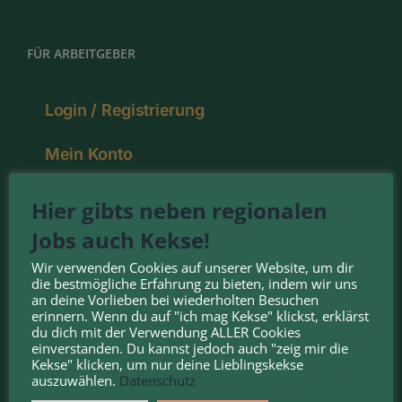
FÜR ARBEITGEBER
Login / Registrierung
Mein Konto
Pakete
Hier gibts neben regionalen
Jobs auch Kekse!
Deine Vorteile
Wir verwenden Cookies auf unserer Website, um dir
die bestmögliche Erfahrung zu bieten, indem wir uns
an deine Vorlieben bei wiederholten Besuchen
erinnern. Wenn du auf "ich mag Kekse" klickst, erklärst
NOMINIERT FÜR DEN:
du dich mit der Verwendung ALLER Cookies
einverstanden. Du kannst jedoch auch "zeig mir die
Kekse" klicken, um nur deine Lieblingskekse
auszuwählen.
Datenschutz