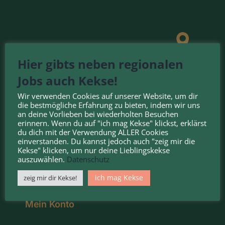
Hier gibts neben regionalen
Jobs auch Kekse!
Wir verwenden Cookies auf unserer Website, um dir
die bestmögliche Erfahrung zu bieten, indem wir uns
an deine Vorlieben bei wiederholten Besuchen
erinnern. Wenn du auf "ich mag Kekse" klickst, erklärst
du dich mit der Verwendung ALLER Cookies
einverstanden. Du kannst jedoch auch "zeig mir die
FÜR ARBEITGEBER
Kekse" klicken, um nur deine Lieblingskekse
auszuwählen.
Datenschutz
ich mag Kekse
zeig mir dir Kekse!
Login / Registrierung
Mein Konto