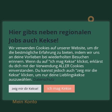
Hier gibts neben regionalen
Jobs auch Kekse!
Wir verwenden Cookies auf unserer Website, um dir
die bestmögliche Erfahrung zu bieten, indem wir uns
an deine Vorlieben bei wiederholten Besuchen
erinnern. Wenn du auf "ich mag Kekse" klickst, erklärst
du dich mit der Verwendung ALLER Cookies
einverstanden. Du kannst jedoch auch "zeig mir die
FÜR ARBEITGEBER
Kekse" klicken, um nur deine Lieblingskekse
auszuwählen.
Datenschutz
ich mag Kekse
zeig mir dir Kekse!
Login / Registrierung
Mein Konto