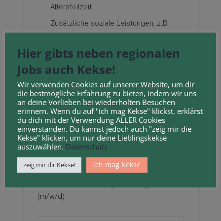
Altersteilzeit
Zusätzliche soziale Leistungen, z.B.
Kita-Zuschuss
Hier gibts neben regionalen
Eigenen betriebsärztlichen Dienst direkt
Jobs auch Kekse!
vor Ort
Hochwertige Arbeitskleidung
Wir verwenden Cookies auf unserer Website, um dir
die bestmögliche Erfahrung zu bieten, indem wir uns
Dich erwartet eine vielseitige und
an deine Vorlieben bei wiederholten Besuchen
erinnern. Wenn du auf "ich mag Kekse" klickst, erklärst
abwechslungsreiche Tätigkeit in einem
du dich mit der Verwendung ALLER Cookies
Familienunternehmen mit flachen
einverstanden. Du kannst jedoch auch "zeig mir die
Hierarchien und kurzen
Kekse" klicken, um nur deine Lieblingskekse
auszuwählen.
Entscheidungswegen.
Datenschutz
ich mag Kekse
zeig mir dir Kekse!
Wir freuen uns auf Deine Bewerbung.
Fachinformatiker für Systemintegration
(m/w/d)