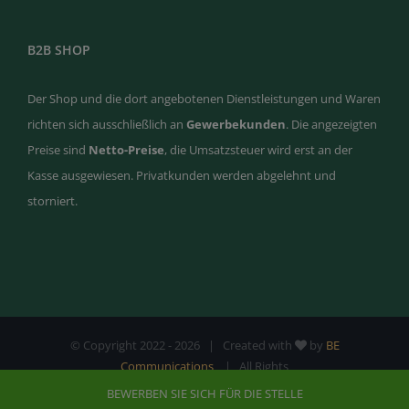
B2B SHOP
Der Shop und die dort angebotenen Dienstleistungen und Waren
richten sich ausschließlich an
Gewerbekunden
. Die angezeigten
Preise sind
Netto-Preise
, die Umsatzsteuer wird erst an der
Kasse ausgewiesen. Privatkunden werden abgelehnt und
storniert.
© Copyright 2022 -
2026 | Created with
by
BE
Communications
| All Rights
Reserved |
Impressum
|
Datenschutz
|
AGB
BEWERBEN SIE SICH FÜR DIE STELLE