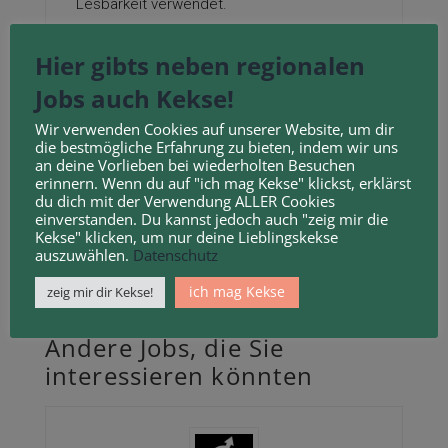
Lesbarkeit verwendet.
Weitere Jobausschreibungen finden Sie
Hier gibts neben regionalen
online: https://www.ladenbau-
Jobs auch Kekse!
hunold.de/karriere-im-ladenbau/
Wir verwenden Cookies auf unserer Website, um dir
die bestmögliche Erfahrung zu bieten, indem wir uns
an deine Vorlieben bei wiederholten Besuchen
Die Bewerbungsfrist ist
erinnern. Wenn du auf "ich mag Kekse" klickst, erklärst
abgelaufen.
du dich mit der Verwendung ALLER Cookies
einverstanden. Du kannst jedoch auch "zeig mir die
Kekse" klicken, um nur deine Lieblingskekse
auszuwählen.
Datenschutz
ich mag Kekse
zeig mir dir Kekse!
Andere Jobs, die Sie
interessieren könnten