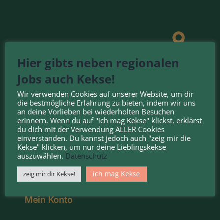
Hier gibts neben regionalen
Jobs auch Kekse!
Wir verwenden Cookies auf unserer Website, um dir
die bestmögliche Erfahrung zu bieten, indem wir uns
an deine Vorlieben bei wiederholten Besuchen
erinnern. Wenn du auf "ich mag Kekse" klickst, erklärst
du dich mit der Verwendung ALLER Cookies
einverstanden. Du kannst jedoch auch "zeig mir die
FÜR ARBEITGEBER
Kekse" klicken, um nur deine Lieblingskekse
auszuwählen.
Datenschutz
ich mag Kekse
zeig mir dir Kekse!
Login / Registrierung
Mein Konto