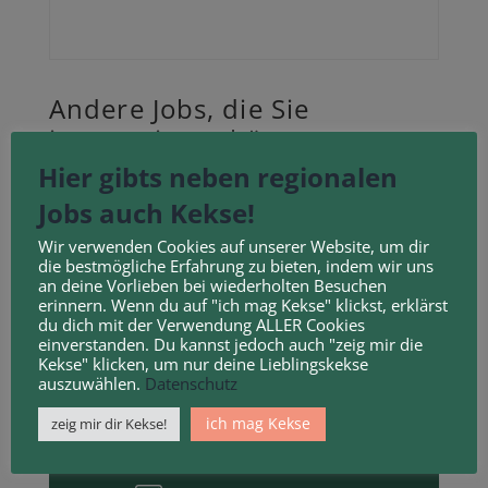
Andere Jobs, die Sie
interessieren könnten
Hier gibts neben regionalen
Jobs auch Kekse!
Wir verwenden Cookies auf unserer Website, um dir
die bestmögliche Erfahrung zu bieten, indem wir uns
an deine Vorlieben bei wiederholten Besuchen
Reinigungskraft (m/w/d)
erinnern. Wenn du auf "ich mag Kekse" klickst, erklärst
@ Spedition M. Maulhardt GmbH
du dich mit der Verwendung ALLER Cookies
Abbestraße 13, 37327 Leinefelde-Worbis,
einverstanden. Du kannst jedoch auch "zeig mir die
Deutschland
Kekse" klicken, um nur deine Lieblingskekse
TEILZEIT
VOLLZEIT
auszuwählen.
Datenschutz
ich mag Kekse
zeig mir dir Kekse!