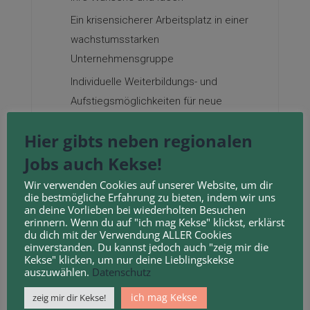
Ein krisensicherer Arbeitsplatz in einer
wachstumsstarken
Unternehmensgruppe
Individuelle Weiterbildungs- und
Aufstiegsmöglichkeiten für neue
Horizonte
Hier gibts neben regionalen
Unschlagbare Vergünstigungen für über
Jobs auch Kekse!
500 Marken (z. B. adidas, Bosch oder
Dyson)
Wir verwenden Cookies auf unserer Website, um dir
die bestmögliche Erfahrung zu bieten, indem wir uns
Bike-Leasing
an deine Vorlieben bei wiederholten Besuchen
erinnern. Wenn du auf "ich mag Kekse" klickst, erklärst
Firmenfitness über Wellpass
du dich mit der Verwendung ALLER Cookies
einverstanden. Du kannst jedoch auch "zeig mir die
Kekse" klicken, um nur deine Lieblingskekse
auszuwählen.
Datenschutz
ich mag Kekse
zeig mir dir Kekse!