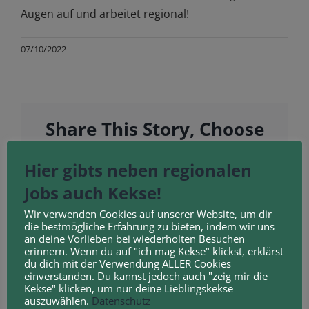
Augen auf und arbeitet regional!
07/10/2022
Share This Story, Choose
Your Platform!
Hier gibts neben regionalen
Facebook
Twitter
Reddit
LinkedIn
WhatsApp
Telegram
Tumblr
Pinterest
Vk
Xing
Jobs auch Kekse!
E-
Mail
Wir verwenden Cookies auf unserer Website, um dir
die bestmögliche Erfahrung zu bieten, indem wir uns
Nominiert
an deine Vorlieben bei wiederholten Besuchen
erinnern. Wenn du auf "ich mag Kekse" klickst, erklärst
für den
du dich mit der Verwendung ALLER Cookies
Ähnliche Beiträge
Zukunftspreis
einverstanden. Du kannst jedoch auch "zeig mir die
Kekse" klicken, um nur deine Lieblingskekse
2023: Ein
Keine
auszuwählen.
Datenschutz