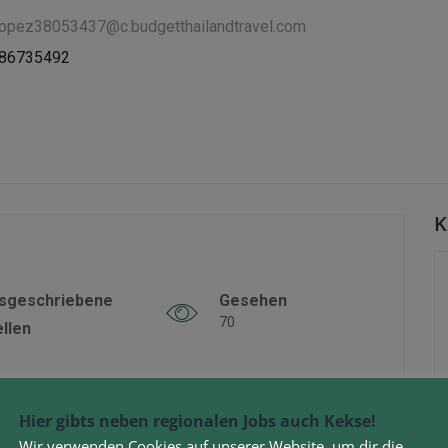
llopez38053437@c.budgetthailandtravel.com
886735492
K
sgeschriebene
Gesehen
70
ellen
Hier gibts neben regionalen Jobs auch Kekse!
Wir verwenden Cookies auf unserer Website, um dir die