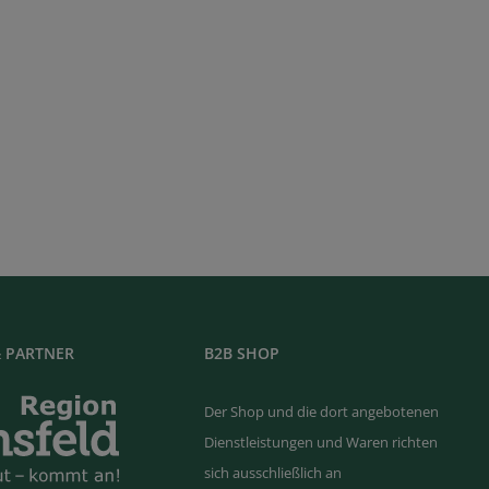
 PARTNER
B2B SHOP
Der Shop und die dort angebotenen
Dienstleistungen und Waren richten
sich ausschließlich an