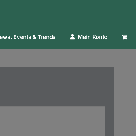
ews, Events & Trends
Mein Konto