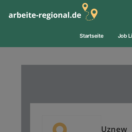
Zum
Inhalt
springen
Startseite
Job L
Uznew