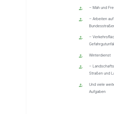
– Mäh und Fre
– Arbeiten au
Bundesstraße
– Verkehrsflä
Gefahrgutunfä
Winterdienst
– Landschafts
Straßen und L
Und viele wei
Aufgaben