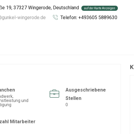
aße 19, 37327 Wingerode, Deutschland
auf der Karte Anzeigen
o@gunkel-wingerode.de
Telefon: +493605 5889630
K
anchen
Ausgeschriebene
ndwerk,
Stellen
nstleistung und
tigung
0
zahl Mitarbeiter