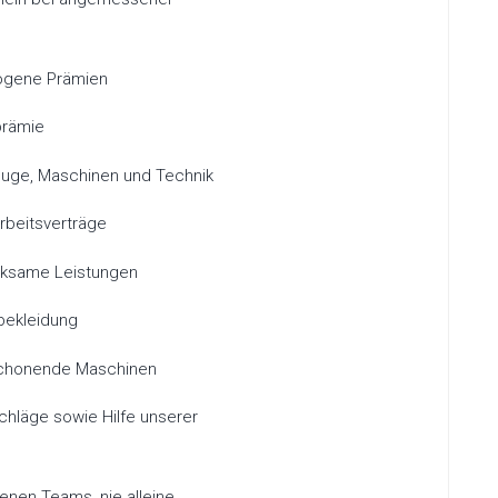
ogene Prämien
prämie
uge, Maschinen und Technik
rbeitsverträge
ksame Leistungen
bekleidung
chonende Maschinen
chläge sowie Hilfe unserer
genen Teams, nie alleine