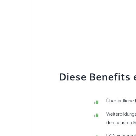
Diese Benefits 
Übertarifliche
Weiterbildunge
den neusten 
LKW Führersc