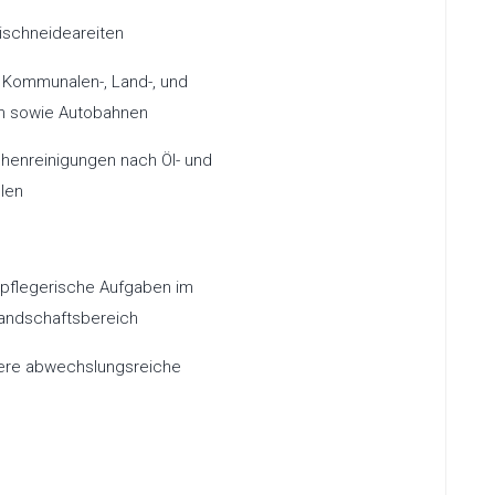
ischneideareiten
f Kommunalen-, Land-, und
n sowie Autobahnen
chenreinigungen nach Öl- und
llen
pflegerische Aufgaben im
andschaftsbereich
tere abwechslungsreiche