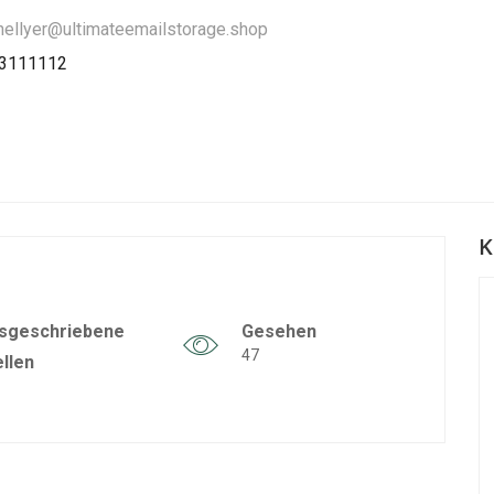
-hellyer@ultimateemailstorage.shop
83111112
K
sgeschriebene
Gesehen
47
ellen