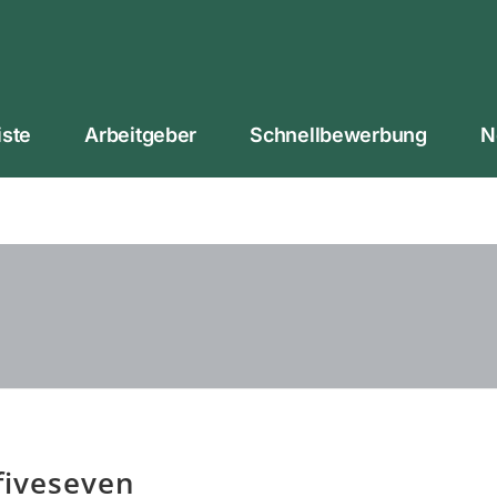
iste
Arbeitgeber
Schnellbewerbung
N
fiveseven