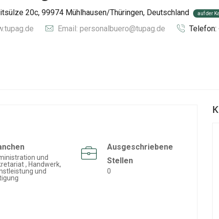
itsülze 20c, 99974 Mühlhausen/Thüringen, Deutschland
auf der K
w.tupag.de
Email: personalbuero@tupag.de
Telefon
K
anchen
Ausgeschriebene
inistration und
Stellen
retariat , Handwerk,
nstleistung und
0
tigung