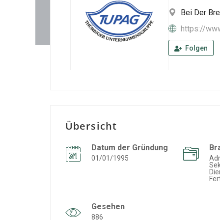
Bei Der Bre
https://ww
Folgen
Übersicht
Datum der Gründung
Br
01/01/1995
Adm
Sek
Die
Fer
Gesehen
886