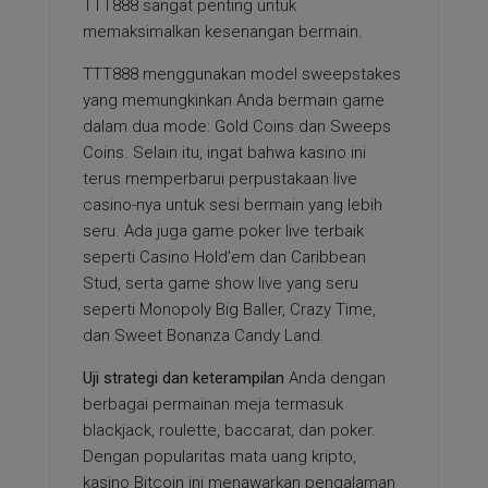
TTT888 sangat penting untuk
memaksimalkan kesenangan bermain.
TTT888 menggunakan model sweepstakes
yang memungkinkan Anda bermain game
dalam dua mode: Gold Coins dan Sweeps
Coins. Selain itu, ingat bahwa kasino ini
terus memperbarui perpustakaan live
casino-nya untuk sesi bermain yang lebih
seru. Ada juga game poker live terbaik
seperti Casino Hold’em dan Caribbean
Stud, serta game show live yang seru
seperti Monopoly Big Baller, Crazy Time,
dan Sweet Bonanza Candy Land.
Uji strategi dan keterampilan
Anda dengan
berbagai permainan meja termasuk
blackjack, roulette, baccarat, dan poker.
Dengan popularitas mata uang kripto,
kasino Bitcoin ini menawarkan pengalaman