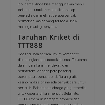
lobi game, Anda bisa menggunakan menu
tarik-turun untuk menampilkan setiap
penyedia dan melihat berapa banyak
permainan kasino yang tersedia untuk
masing-masing penyedia.
Taruhan Kriket di
TTT888
Odds taruhan secara umum kompetitif
dibandingkan sportsbook khusus. Terutama
dalam cara kami mendekati dan
berinteraksi dengan para pesaing
perempuan, bonus pendaftaran gratis
kasino mobile online ada banyak cara untuk
bertaruh. Beberapa olahraga yang tersedia
untuk dipertaruhkan meliputi: Selain itu,
TTT888 memiliki beragam promosi dan
bonus yang tersedia untuk pengguna baru