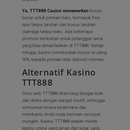
Ya, TTT888 Casino menawarkan
bonus
besar untuk pemain baru, termasuk free
spin tanpa taruhan dan bonus taruhan
olahraga tanpa risiko. Ada beberapa
promosi tambahan untuk pelanggan lama
yang bisa dimanfaatkan di TTT888. Setiap
minggu, kasino memberikan bonus isi ulang
50% kepada pemain atas deposit mereka.
Alternatif Kasino
TTT888
Situs web TTT888 dirancang dengan baik
dan ditata dengan sangat intuitif, sehingga
semuanya terasa sederhana dan
membantu Anda mulai bermain secepat
mungkin. Kasino TTT888 adalah merek
kasino online yang aman dan legal, yang