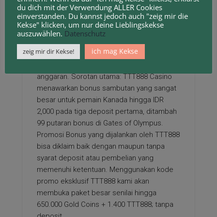
du dich mit der Verwendung ALLER Cookies
kolom komentar di bawah postingan ini, tapi
einverstanden. Du kannst jedoch auch "zeig mir die
itu sudah jelas.
Kekse" klicken, um nur deine Lieblingskekse
auszuwählen.
Datenschutz
Salah satu keunggulan terbesar
TTT888
ich mag Kekse
zeig mir dir Kekse!
adalah menawarkan
sejumlah bonus dan
promosi
untuk pelanggan dengan berbagai
anggaran. Sorotan utama: TTT888 Casino
menawarkan bonus sambutan yang sangat
besar untuk pemain Kanada hingga IDR
2,000 pada tiga deposit pertama, ditambah
99 putaran bonus di Gates of Olympus.
Promosi Bonus yang dijalankan oleh TTT888
bisa diklaim baik dengan maupun tanpa
syarat deposit atau pembelian yang
memenuhi ketentuan. Menggunakan kode
promo eksklusif TTT888 kami akan
membuka paket besar senilai hingga
650.000 Gold Coins + 1.400 TTT888; tanpa
deposit.