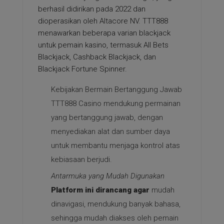
berhasil didirikan pada 2022 dan
dioperasikan oleh Altacore NV. TTT888
menawarkan beberapa varian blackjack
untuk pemain kasino, termasuk All Bets
Blackjack, Cashback Blackjack, dan
Blackjack Fortune Spinner.
Kebijakan Bermain Bertanggung Jawab
TTT888 Casino mendukung permainan
yang bertanggung jawab, dengan
menyediakan alat dan sumber daya
untuk membantu menjaga kontrol atas
kebiasaan berjudi.
Antarmuka yang Mudah Digunakan
Platform ini dirancang agar
mudah
dinavigasi, mendukung banyak bahasa,
sehingga mudah diakses oleh pemain