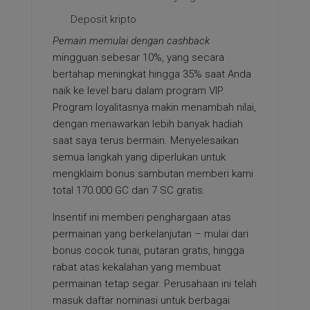
Deposit kripto
Pemain memulai dengan cashback
mingguan sebesar 10%, yang secara
bertahap meningkat hingga 35% saat Anda
naik ke level baru dalam program VIP.
Program loyalitasnya makin menambah nilai,
dengan menawarkan lebih banyak hadiah
saat saya terus bermain. Menyelesaikan
semua langkah yang diperlukan untuk
mengklaim bonus sambutan memberi kami
total 170.000 GC dan 7 SC gratis.
Insentif ini memberi penghargaan atas
permainan yang berkelanjutan – mulai dari
bonus cocok tunai, putaran gratis, hingga
rabat atas kekalahan yang membuat
permainan tetap segar. Perusahaan ini telah
masuk daftar nominasi untuk berbagai