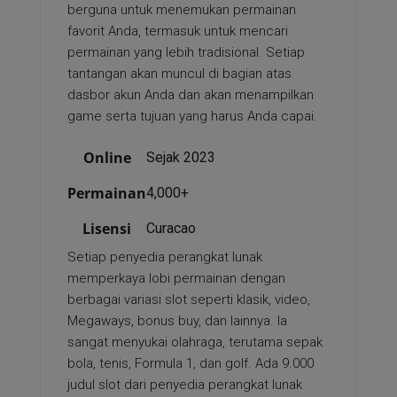
berguna untuk menemukan permainan
favorit Anda, termasuk untuk mencari
permainan yang lebih tradisional. Setiap
tantangan akan muncul di bagian atas
dasbor akun Anda dan akan menampilkan
game serta tujuan yang harus Anda capai.
Online
Sejak 2023
Permainan
4,000+
Lisensi
Curacao
Setiap penyedia perangkat lunak
memperkaya lobi permainan dengan
berbagai variasi slot seperti klasik, video,
Megaways, bonus buy, dan lainnya. Ia
sangat menyukai olahraga, terutama sepak
bola, tenis, Formula 1, dan golf. Ada 9.000
judul slot dari penyedia perangkat lunak