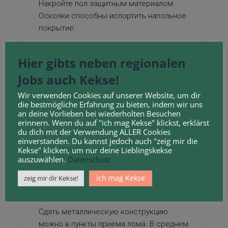
Накройте пол защитным материалом.
Осколки способны испортить напольное
покрытие.
Возьмите всё необходимое: ударные
Hier gibts neben regionalen
инструменты и экипир
овку
. Проверьте
отсутствие проводов рядом.
Jobs auch Kekse!
Снимите декоративный экран, если
Wir verwenden Cookies auf unserer Website, um dir
die bestmögliche Erfahrung zu bieten, indem wir uns
имеется. Как правило, держится на
an deine Vorlieben bei wiederholten Besuchen
крепежах или клипсах.
erinnern. Wenn du auf "ich mag Kekse" klickst, erklärst
du dich mit der Verwendung ALLER Cookies
Куда вывезти
einverstanden. Du kannst jedoch auch "zeig mir die
Kekse" klicken, um nur deine Lieblingskekse
старую чугунную
auszuwählen.
Datenschutz
ванну после
ich mag Kekse
zeig mir dir Kekse!
демонтажа
Сдать металлическую конструкцию
можно в пункты приёма лома. В среднем