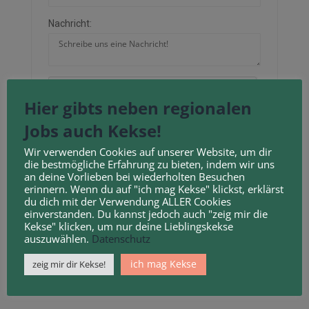
Nachricht:
Hier gibts neben regionalen
Neu laden
Jobs auch Kekse!
Durch Anklicken des Kontrollkästchens erklären
Wir verwenden Cookies auf unserer Website, um dir
die bestmögliche Erfahrung zu bieten, indem wir uns
Sie sich mit unseren
Geschäftsbedingungen
und
an deine Vorlieben bei wiederholten Besuchen
Datenschutzbestimmungen
einverstanden.
erinnern. Wenn du auf "ich mag Kekse" klickst, erklärst
du dich mit der Verwendung ALLER Cookies
einverstanden. Du kannst jedoch auch "zeig mir die
Kekse" klicken, um nur deine Lieblingskekse
auszuwählen.
Datenschutz
ich mag Kekse
zeig mir dir Kekse!