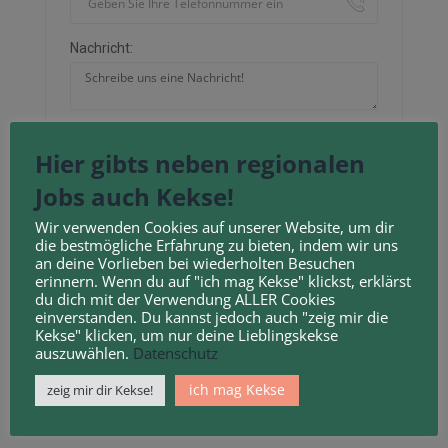
Nachricht:
Hier gibts neben regionalen
Neu laden
Jobs auch Kekse!
Wir verwenden Cookies auf unserer Website, um dir
Durch Anklicken des Kontrollkästchens erklären
die bestmögliche Erfahrung zu bieten, indem wir uns
Sie sich mit unseren
Geschäftsbedingungen
und
an deine Vorlieben bei wiederholten Besuchen
erinnern. Wenn du auf "ich mag Kekse" klickst, erklärst
Datenschutzbestimmungen
einverstanden.
du dich mit der Verwendung ALLER Cookies
einverstanden. Du kannst jedoch auch "zeig mir die
Kekse" klicken, um nur deine Lieblingskekse
auszuwählen.
Datenschutz
ich mag Kekse
zeig mir dir Kekse!