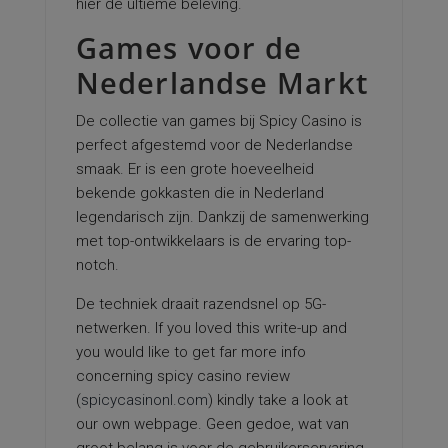
hier de ultieme beleving.
Games voor de
Nederlandse Markt
De collectie van games bij Spicy Casino is
perfect afgestemd voor de Nederlandse
smaak. Er is een grote hoeveelheid
bekende gokkasten die in Nederland
legendarisch zijn. Dankzij de samenwerking
met top-ontwikkelaars is de ervaring top-
notch.
De techniek draait razendsnel op 5G-
netwerken. If you loved this write-up and
you would like to get far more info
concerning spicy casino review
(
spicycasinonl.com
) kindly take a look at
our own webpage. Geen gedoe, wat van