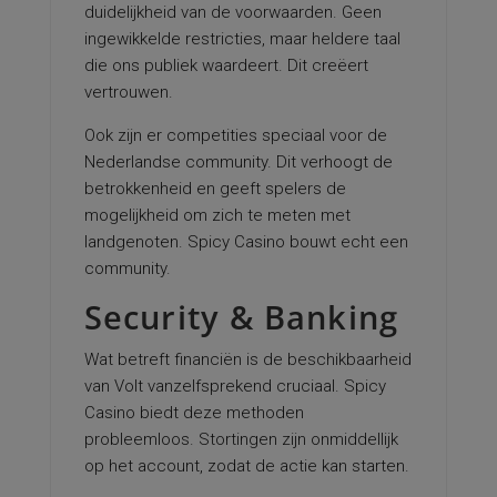
duidelijkheid van de voorwaarden. Geen
ingewikkelde restricties, maar heldere taal
die ons publiek waardeert. Dit creëert
vertrouwen.
Ook zijn er competities speciaal voor de
Nederlandse community. Dit verhoogt de
betrokkenheid en geeft spelers de
mogelijkheid om zich te meten met
landgenoten. Spicy Casino bouwt echt een
community.
Security & Banking
Wat betreft financiën is de beschikbaarheid
van Volt vanzelfsprekend cruciaal. Spicy
Casino biedt deze methoden
probleemloos. Stortingen zijn onmiddellijk
op het account, zodat de actie kan starten.