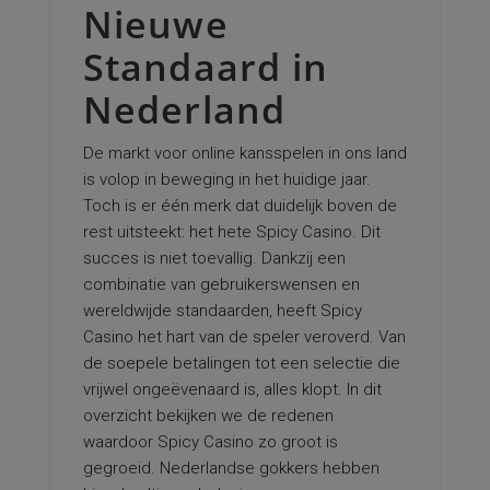
Nieuwe
Standaard in
Nederland
De markt voor online kansspelen in ons land
is volop in beweging in het huidige jaar.
Toch is er één merk dat duidelijk boven de
rest uitsteekt: het hete Spicy Casino. Dit
succes is niet toevallig. Dankzij een
combinatie van gebruikerswensen en
wereldwijde standaarden, heeft Spicy
Casino het hart van de speler veroverd. Van
de soepele betalingen tot een selectie die
vrijwel ongeëvenaard is, alles klopt. In dit
overzicht bekijken we de redenen
waardoor Spicy Casino zo groot is
gegroeid. Nederlandse gokkers hebben