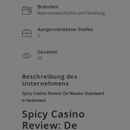
Branchen
Naturwissenschaften und Forschung
Ausgeschriebene Stellen
0
Gesehen
52
Beschreibung des
Unternehmens
Spicy Casino Review: De Nieuwe Standaard
in Nederland
Spicy Casino
Review: De