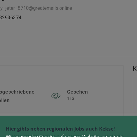
rry_jeter_8710@greatemails.online
732936374
K
sgeschriebene
Gesehen
113
ellen
Hier gibts neben regionalen Jobs auch Kekse!
Wir verwenden Cookies auf unserer Website, um dir die