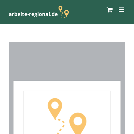
Zum
Inhalt
springen