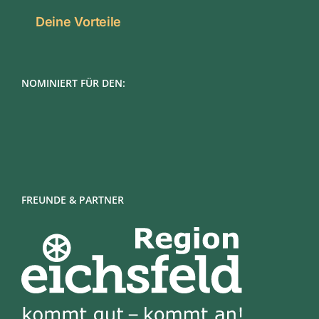
Deine Vorteile
NOMINIERT FÜR DEN:
FREUNDE & PARTNER