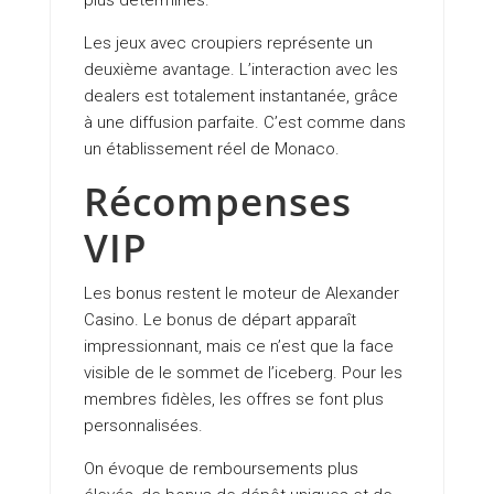
plus déterminés.
Les jeux avec croupiers représente un
deuxième avantage. L’interaction avec les
dealers est totalement instantanée, grâce
à une diffusion parfaite. C’est comme dans
un établissement réel de Monaco.
Récompenses
VIP
Les bonus restent le moteur de Alexander
Casino. Le bonus de départ apparaît
impressionnant, mais ce n’est que la face
visible de le sommet de l’iceberg. Pour les
membres fidèles, les offres se font plus
personnalisées.
On évoque de remboursements plus