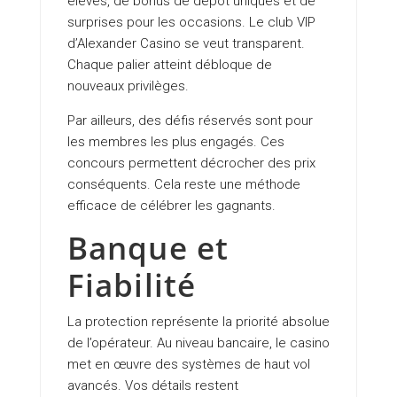
élevés, de bonus de dépôt uniques et de
surprises pour les occasions. Le club VIP
d’Alexander Casino se veut transparent.
Chaque palier atteint débloque de
nouveaux privilèges.
Par ailleurs, des défis réservés sont pour
les membres les plus engagés. Ces
concours permettent décrocher des prix
conséquents. Cela reste une méthode
efficace de célébrer les gagnants.
Banque et
Fiabilité
La protection représente la priorité absolue
de l’opérateur. Au niveau bancaire, le casino
met en œuvre des systèmes de haut vol
avancés. Vos détails restent