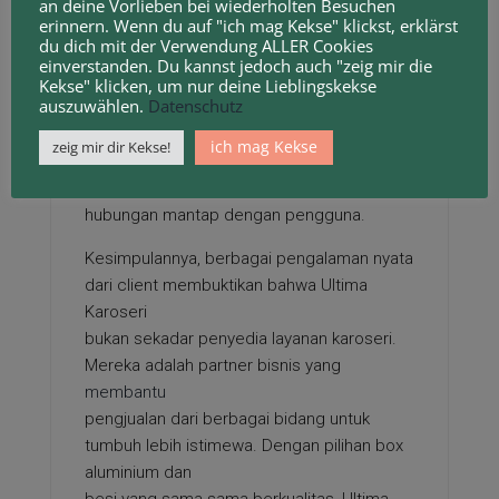
atau modifikasi lain, tim Ultima selalu siap
an deine Vorlieben bei wiederholten Besuchen
erinnern. Wenn du auf "ich mag Kekse" klickst, erklärst
membantu dengan cepat dan profesional.
du dich mit der Verwendung ALLER Cookies
Banyak
einverstanden. Du kannst jedoch auch "zeig mir die
client yang mengatakan bahwa inilah nilai
Kekse" klicken, um nur deine Lieblingskekse
auszuwählen.
Datenschutz
lebih dari Ultima, yaitu dukungan jangka
panjang setelah produk selesai dibuat.
ich mag Kekse
zeig mir dir Kekse!
Mereka tidak hanya menjual box, tetapi juga
menjaga
hubungan mantap dengan pengguna.
Kesimpulannya, berbagai pengalaman nyata
dari client membuktikan bahwa Ultima
Karoseri
bukan sekadar penyedia layanan karoseri.
Mereka adalah partner bisnis yang
membantu
pengjualan dari berbagai bidang untuk
tumbuh lebih istimewa. Dengan pilihan box
aluminium dan