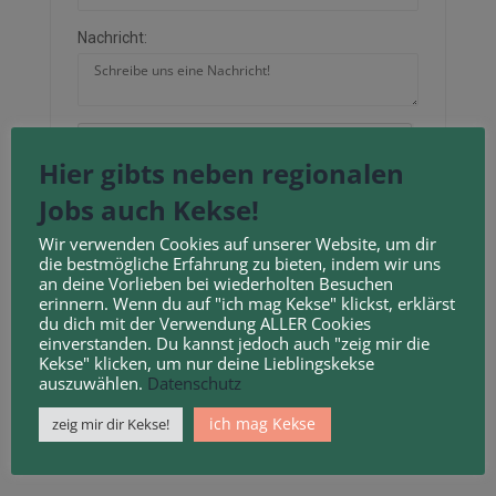
Nachricht:
Hier gibts neben regionalen
Neu laden
Jobs auch Kekse!
Durch Anklicken des Kontrollkästchens erklären
Wir verwenden Cookies auf unserer Website, um dir
die bestmögliche Erfahrung zu bieten, indem wir uns
Sie sich mit unseren
Geschäftsbedingungen
und
an deine Vorlieben bei wiederholten Besuchen
Datenschutzbestimmungen
einverstanden.
erinnern. Wenn du auf "ich mag Kekse" klickst, erklärst
du dich mit der Verwendung ALLER Cookies
einverstanden. Du kannst jedoch auch "zeig mir die
Kekse" klicken, um nur deine Lieblingskekse
auszuwählen.
Datenschutz
ich mag Kekse
zeig mir dir Kekse!