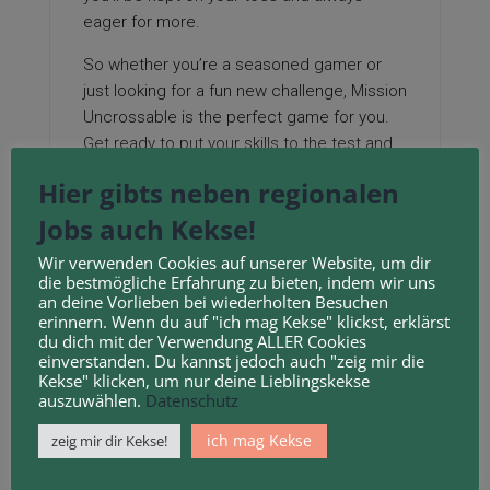
eager for more.
So whether you’re a seasoned gamer or
just looking for a fun new challenge, Mission
Uncrossable is the perfect game for you.
Get ready to put your skills to the test and
see if you have what it takes to complete
Hier gibts neben regionalen
this mission!
Jobs auch Kekse!
Wir verwenden Cookies auf unserer Website, um dir
die bestmögliche Erfahrung zu bieten, indem wir uns
Kontakt-Formular
an deine Vorlieben bei wiederholten Besuchen
erinnern. Wenn du auf "ich mag Kekse" klickst, erklärst
du dich mit der Verwendung ALLER Cookies
Name
einverstanden. Du kannst jedoch auch "zeig mir die
Kekse" klicken, um nur deine Lieblingskekse
auszuwählen.
Datenschutz
ich mag Kekse
zeig mir dir Kekse!
E-Mail Adresse: