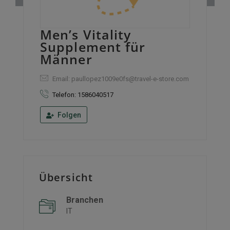
Men’s Vitality
Supplement für
Männer
Email: paullopez1009e0fs@travel-e-store.com
Telefon: 1586040517
Folgen
Übersicht
Branchen
IT