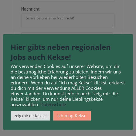
Nachricht:
Hier gibts neben regionalen
Neu laden
Jobs auch Kekse!
Durch Anklicken des Kontrollkästchens erklären
Wir verwenden Cookies auf unserer Website, um dir
die bestmögliche Erfahrung zu bieten, indem wir uns
Sie sich mit unseren
Geschäftsbedingungen
und
an deine Vorlieben bei wiederholten Besuchen
Datenschutzbestimmungen
einverstanden.
erinnern. Wenn du auf "ich mag Kekse" klickst, erklärst
du dich mit der Verwendung ALLER Cookies
einverstanden. Du kannst jedoch auch "zeig mir die
Kekse" klicken, um nur deine Lieblingskekse
auszuwählen.
Datenschutz
ich mag Kekse
zeig mir dir Kekse!