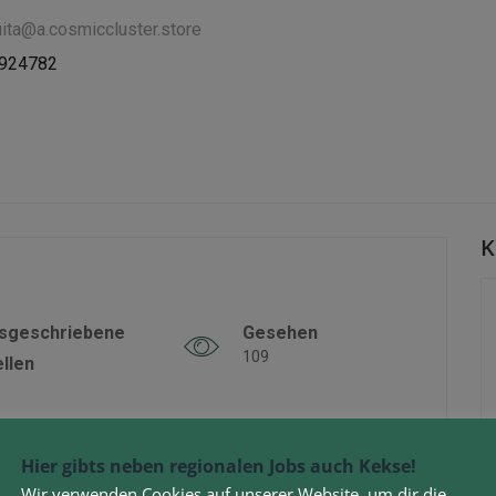
uita@a.cosmiccluster.store
6924782
K
sgeschriebene
Gesehen
109
ellen
Hier gibts neben regionalen Jobs auch Kekse!
Wir verwenden Cookies auf unserer Website, um dir die