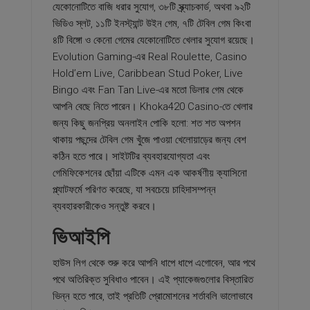
যেকোনোটিতে বাজি ধরার সুযোগ, ৩৮টি স্ক্র্যাচকার্ড, অথবা ৯২টি
ভিডিও স্লট, ১১টি ইনস্ট্যান্ট উইন গেম, ৭টি টেবিল গেম কিংবা
৪টি বিঙ্গো ও কেনো গেমের যেকোনোটিতে খেলার সুযোগ রয়েছে।
Evolution Gaming-এর Real Roulette, Casino
Hold’em Live, Caribbean Stud Poker, Live
Bingo এবং Fan Tan Live-এর মতো ডিলার গেম থেকে
আপনি বেছে নিতে পারেন। Khoka420 Casino-তে খেলার
জন্য কিছু জনপ্রিয় অনলাইন পোকি হলো: শত শত অপশন
থাকায় পছন্দের টেবিল গেম খুঁজে পাওয়া খেলোয়াড়ের জন্য বেশ
কঠিন হতে পারে। সাইটটির ব্যবহারযোগ্যতা এবং
গেমিফিকেশনের ছোঁয়া এটিকে এমন এক আকর্ষণীয় ক্যাসিনো
প্ল্যাটফর্মে পরিণত করেছে, যা সবচেয়ে চাহিদাসম্পন্ন
ব্যবহারকারীকেও সন্তুষ্ট করবে।
ভিআইপি
হাউস লিগ থেকে শুরু করে আপনি ধাপে ধাপে এগোবেন, আর পথে
পথে অতিরিক্ত সুবিধাও পাবেন। এই প্যাকেজগুলোর বিস্তারিত
ভিন্ন হতে পারে, তাই প্রতিটি প্রোমোশনের শর্তাবলি ভালোভাবে