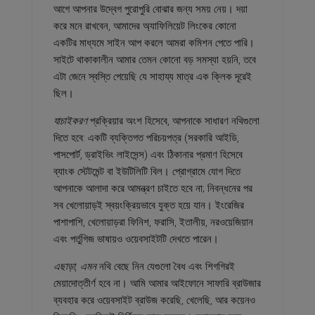
আগে আপনার উদ্বেগ পুরোপুরি বোঝার জন্য সময় নেয়। দয়া
করে মনে রাখবেন, আমাদের অ্যাফিলিয়েট লিংকের কোনো
একটির মাধ্যমে সাইন আপ করলে আমরা কমিশন পেতে পারি।
সাইটে থাকাকালীন আমার তেমন কোনো বড় সমস্যা হয়নি, তবে
এটা জেনে স্বস্তি পেয়েছি যে সাহায্য মাত্র এক ক্লিক দূরেই
ছিল।
যাচাইকরণ
প্রক্রিয়ার অংশ হিসেবে, আপনাকে সাধারণ নথিগুলো
দিতে হবে: একটি ব্যক্তিগত পরিচয়পত্র (সরকারি আইডি,
পাসপোর্ট, ড্রাইভিং লাইসেন্স) এবং ঠিকানার প্রমাণ হিসেবে
ব্যাংক স্টেটমেন্ট বা ইউটিলিটি বিল। প্রোগ্রামে যোগ দিতে
আপনাকে আলাদা করে আমন্ত্রণ চাইতে হবে না; নিবন্ধনের পর
সব খেলোয়াড়ই স্বয়ংক্রিয়ভাবে যুক্ত হয়ে যান। ইংরেজির
পাশাপাশি, খেলোয়াড়রা ফিনিশ, ফরাসি, ইতালীয়, নরওয়েজিয়ান
এবং পর্তুগিজ ভাষায়ও ওয়েবসাইটটি দেখতে পারেন।
এছাড়া, এমন
নথি বেছে নিন যেগুলো বৈধ এবং শিগগিরই
মেয়াদোত্তীর্ণ হবে না। আমি আমার আইফোনে সাফারি ব্রাউজার
ব্যবহার করে ওয়েবসাইট ব্রাউজ করেছি, খেলেছি, আর কয়েনও