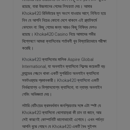
রয়েছে, যারা উচ্চমানের গেমের নিশ্চয়তা দেয়। আমার
Khoka420 রিভিউয়ের মূল অংশে যাওয়ার আগে, নিশ্চিত হয়ে
নিন যে আপনি নিচের কোনো দেশে থাকলে এই প্ল্যাটফর্মে
খেলবেন না: কিছু গেমের জন্য আরও কিছু নিষিদ্ধ দেশও
রয়েছে। Khoka420 Casino নিয়ে আমাদের গভীর
বিশ্লেষণে আমরা ক্যাসিনোর শর্তাবলী খুব বিস্তারিতভাবে পরীক্ষা
করেছি।
Khoka420
ক্যাসিনোর মালিক Aspire Global
International, যা অনলাইন ক্যাসিনো শিল্পের কয়েকটি বড়
ব্র্যান্ডের পেছনে থাকা একটি সুপরিচিত অনলাইন ক্যাসিনো
সফটওয়্যার প্রদানকারী।
Khoka420 ক্যাসিনো
একটি
নির্ভরযোগ্য ও বিশ্বাসযোগ্য ক্যাসিনো, যা ন্যায্য অনলাইন
গেমিং অভিজ্ঞতা দেয়।
লটারি বেটিংয়ের ক্রমবর্ধমান জনপ্রিয়তার সঙ্গে এটা স্পষ্ট যে
Khoka420 ক্যাসিনো খেলোয়াড়রা কী চান তা জানে, আর
সেই কারণেই কোম্পানিটি ভালোভাবেই এগোবে। এখন পর্যন্ত
আপনি বুঝে গেছেন যে Khoka420 একটি বৈধ সুইপস