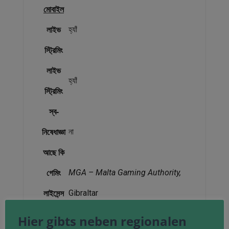
মোবাইল
লাইভ
হ্যাঁ
স্ট্রিমিং
লাইভ
হ্যাঁ
স্ট্রিমিং
স্ব-
নিষেধাজ্ঞা
না
আছে কি
গেমিং
MGA – Malta Gaming Authority,
লাইসেন্স
Gibraltar
আংশিক
Hier gibts neben regionalen