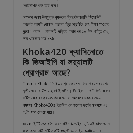
প্রোমোশন শুরু হয়ে যায়।
আপনার জন্য উপযুক্ত ন্যূনতম ক্রিপ্টোকারেন্সি ডিপোজিট
করলেই আপনি বোনাস, অনেক ফ্রি ক্রেডিট এবং স্পিন পাওয়ার
সুযোগ পাবেন। বোনাসটি সক্রিয় করার পর ১০ দিন পর্যন্ত বৈধ,
আর ওয়েজার শর্ত x35।
Khoka420 ক্যাসিনোতে
কি ভিআইপি বা লয়্যালটি
প্রোগ্রাম আছে?
Casino Khoka420-এর গ্রাহক সেবা বিভাগে যোগাযোগের
তৃতীয় ও শেষ উপায় হলো ইমেইল। ইমেইল সাপোর্ট কিউ আরও
জটিল সেবা-সংক্রান্ত প্রয়োজন বা তদন্তের দরকার এমন
সমস্যা Khoka420’s ইমেইল যোগাযোগ ফর্মের মাধ্যমে ২৪
ঘণ্টা জমা দেওয়া যায়।
ওয়েবসাইটটি ডেস্কটপ ও মোবাইল ডিভাইস দুটিতেই ভালোভাবে
কাজ করে, তাই এটি একটি বহুমুখী অনলাইন ক্যাসিনো, যা