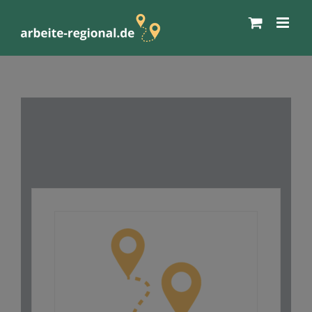
Zum
Inhalt
springen