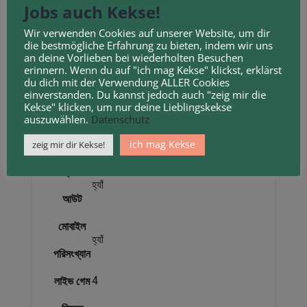
ক্যাশ
হ্যাঁ
Jobs auch Kekse!
Wir verwenden Cookies auf unserer Website, um dir
আউট
die bestmögliche Erfahrung zu bieten, indem wir uns
an deine Vorlieben bei wiederholten Besuchen
সহায়তার
erinnern. Wenn du auf "ich mag Kekse" klickst, erklärst
ই-মেইল, লাইভ
চ্যাট, হটলাইন
du dich mit der Verwendung ALLER Cookies
ধরন
einverstanden. Du kannst jedoch auch "zeig mir die
Kekse" klicken, um nur deine Lieblingskekse
ফ্রি প্লে
auszuwählen.
Datenschutz
না
আছে
ich mag Kekse
zeig mir dir Kekse!
ক্যাশ
হ্যাঁ
আউট
মোবাইল
হ্যাঁ
পরিসংখ্যান
লাইভ গেম
4