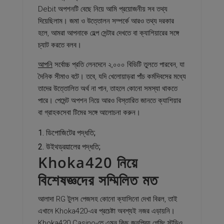
Debit অপশনটি বেছে নিয়ে আমি প্রয়োজনীয় সব তথ্য
দিয়েছিলাম। জমা ও উত্তোলন সম্পর্কে আরও তথ্য দরকার
হলে, আমরা আপনাকে হেল্প সেন্টার দেখতে বা ক্যাশিয়ারের সঙ্গে
চ্যাট করতে বলব।
আপনি
সর্বোচ্চ প্রতি লেনদেনে ২,০০০ বিডিটি তুলতে পারবেন, যা
দৈনিক সীমাও বটে। তবে, যদি খেলোয়াড়রা পাঁচ কর্মদিবসের মধ্যে
তাদের উত্তোলিত অর্থ না পান, তাহলে কোনো সমস্যা থাকতে
পারে। পেমেন্ট অপশন নিয়ে আরও বিস্তারিত জানতে ক্যাশিয়ার
বা গ্রাহকসেবা টিমের সঙ্গে আলোচনা করুন।
ডিপোজিটের পদ্ধতি;
উইথড্রয়ালের পদ্ধতি;
Khoka420 নিয়ে
বিশেষজ্ঞদের সম্মিলিত মত
আলাদা RG টুলস পেজসহ কোনো ক্যাসিনো দেখা বিরল, তাই
এখানে Khoka420-এর প্রচেষ্টা অবশ্যই নজর এড়ায়নি।
Khoka420 Casino-তে এমন কিছু জনপ্রিয় গেমিং স্টুডিও