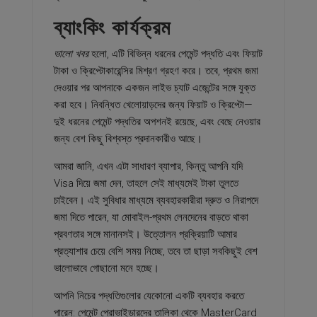
ব্যাংকিং কার্যক্রম
ভালো খবর
হলো, এটি বিভিন্ন ধরনের পেমেন্ট পদ্ধতি এবং ফিয়াট
টাকা ও ক্রিপ্টোকারেন্সির মিশ্রণ গ্রহণ করে। তবে, প্রথম জমা
দেওয়ার পর আপনাকে একজন লাইভ চ্যাট এজেন্টের সঙ্গে যুক্ত
করা হবে। নিবন্ধিত খেলোয়াড়দের জন্য ফিয়াট ও ক্রিপ্টো—
দুই ধরনের পেমেন্ট পদ্ধতির অপশনই রয়েছে, এবং বেছে নেওয়ার
জন্য বেশ কিছু বিশ্বস্ত প্রদানকারীও আছে।
আমরা জানি, এখন এটা সাধারণ ব্যাপার, কিন্তু আপনি যদি
Visa দিয়ে জমা দেন, তাহলে সেই মাধ্যমেই টাকা তুলতে
চাইবেন। এই সুবিধার মাধ্যমে ব্যবহারকারীরা দ্রুত ও নিরাপদে
জমা দিতে পারেন, যা মোবাইল-প্রথম লেনদেনের বাড়তে থাকা
প্রবণতার সঙ্গে মানানসই। উত্তোলন প্রক্রিয়াটি আমার
প্রত্যাশার চেয়ে বেশি সময় নিচ্ছে, তবে তা ছাড়া সবকিছুই বেশ
ভালোভাবে গোছানো মনে হচ্ছে।
আপনি নিচের পদ্ধতিগুলোর যেকোনো একটি ব্যবহার করতে
পারেন: পেমেন্ট প্রোভাইডারদের তালিকা থেকে MasterCard