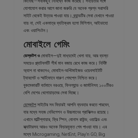
কিনেছি—সবকিছুই নির্বিঘ্নে কাজ করেছে। সহায়তার সঙ্গে
যোগাযোগ করার আগে জানা জরুরি যে অনেক প্রশ্ন সরাসরি
সাইট থেকেই উত্তর পাওয়া যায়। ব্র্যান্ডটির সেবা যেখানে পাওয়া
যায় না, সেই একমাত্র ব্যতিক্রম হলো মিশিগান, আইডাহো
এবং ওয়াশিংটন।
মোবাইলে গেমিং
ডেস্কটপ ও
মোবাইল—দুই
মাধ্যমেই খেলা যায়, আর ব্যস্ত
সময়েও প্ল্যাটফর্মটি শীর্ষ মান বজায় রেখে কাজ করে। নির্দিষ্ট
অ্যাপ না থাকলেও, মোবাইল-অপ্টিমাইজড ওয়েবসাইটটি
ট্যাবলেট ও স্মার্টফোনে দারুণ গেমপ্লে নিশ্চিত করে।
বুকমেকারটি বর্তমানে নরওয়ে, ফিনল্যান্ড ও জার্মানিসহ ১০০টিরও
বেশি দেশের খেলোয়াড়দের সেবা দিচ্ছে।
ডেস্কটপ
সাইটের সব ফিচারই আপনি ব্যবহার করতে পারবেন,
যার মধ্যে সহজ নেভিগেশন ও উচ্চমানের গ্রাফিক্সও রয়েছে।
এখানে মাল্টিপ্লায়ার, ফ্রি স্পিন, বোনাস রাউন্ড, ওয়াইল্ড এবং
স্ক্যাটারসহ আরও অনেক ফিচারযুক্ত গেম পাওয়া যায়। এর
মধ্যে Microgaming, NetEnt, Play’n GO, Big