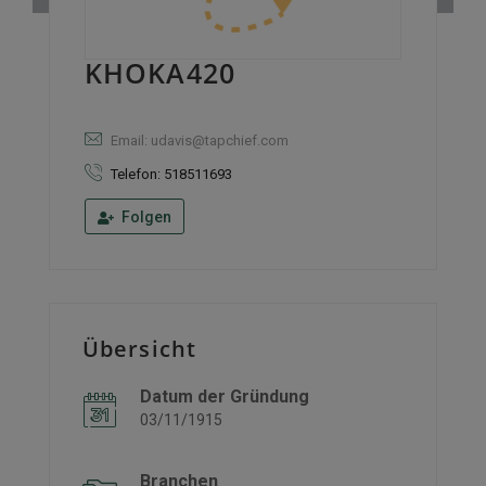
KHOKA420
Email: udavis@tapchief.com
Telefon: 518511693
Folgen
Übersicht
Datum der Gründung
03/11/1915
Branchen