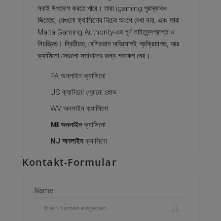
সবাই উপভোগ করতে পারে। তারা igaming পুরস্কারও
জিতেছে, যেগুলো ক্যাসিনোর নিচের অংশে দেখা যায়, এবং তারা
Malta Gaming Authority-এর পূর্ণ লাইসেন্সপ্রাপ্ত ও
নিয়ন্ত্রিত। দ্বিতীয়ত, বেশিরভাগ অভিযোগই প্রক্রিয়াগত, আর
ক্যাসিনো সেগুলো সমাধানের জন্য পদক্ষেপ নেয়।
PA অনলাইন ক্যাসিনো
US ক্যাসিনো প্রোমো কোড
WV অনলাইন ক্যাসিনো
MI অনলাইন
ক্যাসিনো
NJ অনলাইন
ক্যাসিনো
Kontakt-Formular
Name