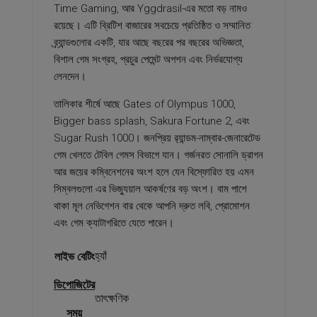
Time Gaming, আর Yggdrasil-এর মতো বড় নামও
রয়েছে। এটি ব্রিটিশ বাজারের সবচেয়ে প্রতিষ্ঠিত ও সম্মানিত
ব্র্যান্ডগুলোর একটি, যার আছে বছরের পর বছরের অভিজ্ঞতা,
বিশাল গেম সংগ্রহ, প্রচুর পেমেন্ট অপশন এবং নির্ভরযোগ্য
লেনদেন।
তালিকার শীর্ষে আছে Gates of Olympus 1000,
Bigger bass splash, Sakura Fortune 2, এবং
Sugar Rush 1000। জনপ্রিয় র‍্যান্ডম-নাম্বার-জেনারেটেড
গেম খেলতে টেবিল গেমস বিভাগে যান। গর্জনরত সোনালি ড্রাগন
আর জয়ের কম্বিনেশনের অংশ হলে যেন বিস্ফোরিত হয় এমন
সিম্বলগুলো এর ভিজ্যুয়াল আকর্ষণের বড় অংশ। বাম পাশে
থাকা মূল নেভিগেশন বার থেকে আপনি দ্রুত লবি, প্রোমোশন
এবং গেম ক্যাটাগরিতে যেতে পারেন।
লাইভ বেটিং
হ্যাঁ
ডিপোজিটের
তাৎক্ষণিক
সময়