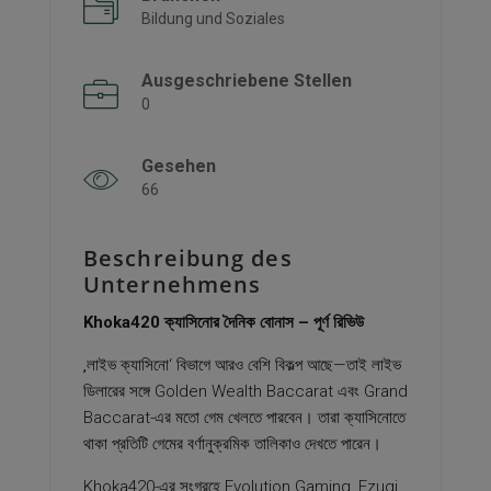
Bildung und Soziales
Ausgeschriebene Stellen
0
Gesehen
66
Beschreibung des
Unternehmens
Khoka420 ক্যাসিনোর দৈনিক বোনাস – পূর্ণ রিভিউ
‚লাইভ
ক্যাসিনো‘ বিভাগে আরও বেশি বিকল্প আছে—তাই লাইভ
ডিলারের সঙ্গে Golden Wealth Baccarat এবং Grand
Baccarat-এর মতো গেম খেলতে পারবেন। তারা ক্যাসিনোতে
থাকা প্রতিটি গেমের বর্ণানুক্রমিক তালিকাও দেখতে পারেন।
Khoka420-এর সংগ্রহে Evolution Gaming, Ezugi,