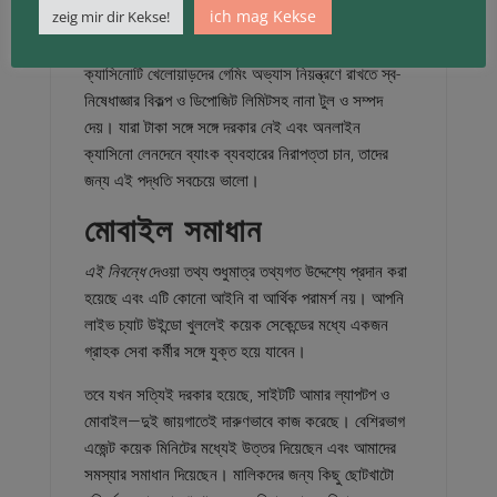
আপনার
অ্যাকাউন্টে একটি ক্রিপ্টো ওয়ালেট সংযুক্ত করুন
ich mag Kekse
zeig mir dir Kekse!
রেজিস্ট্রেশন প্রক্রিয়া শেষ করতে শর্তাবলিতে সম্মতি দিন
ক্যাসিনোটি খেলোয়াড়দের গেমিং অভ্যাস নিয়ন্ত্রণে রাখতে স্ব-
নিষেধাজ্ঞার বিকল্প ও ডিপোজিট লিমিটসহ নানা টুল ও সম্পদ
দেয়। যারা টাকা সঙ্গে সঙ্গে দরকার নেই এবং অনলাইন
ক্যাসিনো লেনদেনে ব্যাংক ব্যবহারের নিরাপত্তা চান, তাদের
জন্য এই পদ্ধতি সবচেয়ে ভালো।
মোবাইল সমাধান
এই নিবন্ধে
দেওয়া তথ্য শুধুমাত্র তথ্যগত উদ্দেশ্যে প্রদান করা
হয়েছে এবং এটি কোনো আইনি বা আর্থিক পরামর্শ নয়। আপনি
লাইভ চ্যাট উইন্ডো খুললেই কয়েক সেকেন্ডের মধ্যে একজন
গ্রাহক সেবা কর্মীর সঙ্গে যুক্ত হয়ে যাবেন।
তবে যখন সত্যিই দরকার হয়েছে, সাইটটি আমার ল্যাপটপ ও
মোবাইল—দুই জায়গাতেই দারুণভাবে কাজ করেছে। বেশিরভাগ
এজেন্ট কয়েক মিনিটের মধ্যেই উত্তর দিয়েছেন এবং আমাদের
সমস্যার সমাধান দিয়েছেন। মালিকদের জন্য কিছু ছোটখাটো