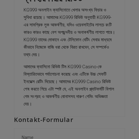
KG999 অনলাইন ক্যাসিনোতে খেলার অসংখ্য ফিচার ও
সুবিধা রয়েছে। আমাদের KG999 রিভিউ অনুযায়ী KG999-
এর সামগ্রিক লুক আকর্ষণীয়, যদিও ওয়েবসাইটের লালচে রংটি
কারও কারও কাছে বেশ অপছন্দনীয় ও অনাকর্ষণীয় লাগতে পারে।
KG999 তাদের দোকানে এবং টেলিফোন বেটিং সেবার মাধ্যমে
কীভাবে নিজেকে বাজি ধরা থেকে বিরত রাখবেন, সে সম্পর্কেও
তথ্য দেয়।
আমাদের ক্যাসিনো রিভিউ টিম KG999 Casino-কে
বিস্তারিতভাবে পর্যালোচনা করেছে এবং এটিকে উচ্চ সেফটি
ইনডেক্স রেটিং দিয়েছে। আমাদের KG999 Casino রিভিউ
শেষ করতে গিয়ে এটা স্পষ্ট যে, এই অনলাইন প্ল্যাটফর্মটি বিশাল
গেম সংগ্রহ ও আকর্ষণীয় বোনাসসহ দারুণ গেমিং অভিজ্ঞতা
দেয়।
Kontakt-Formular
Name