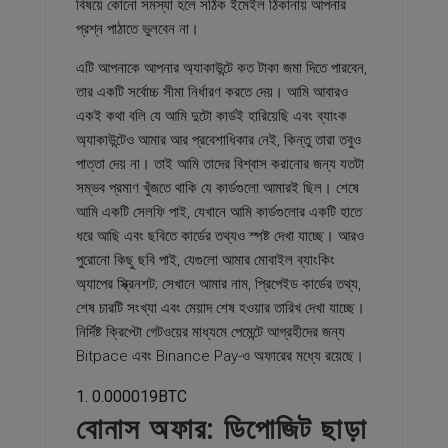
বিষয়ে কোনো সমস্যা হলে সঠিক ইমেইল ঠিকানায় আপনার
প্রশ্ন পাঠাতে ভুলবেন না।
এটি আপনাকে আপনার অ্যাকাউন্টে কত টাকা জমা দিতে পারবেন,
তার একটি সর্বোচ্চ সীমা নির্ধারণ করতে দেয়। আমি আবারও
একই কথা বলি যে আমি দুটো কার্ডই হারিয়েছি এবং ব্যাংক
অ্যাকাউন্টেও আমার আর প্রবেশাধিকার নেই, কিন্তু তারা তবুও
পাত্তা দেয় না। তাই আমি তাদের বিশ্বাস করানোর জন্য যতটা
সম্ভব প্রমাণ খুঁজতে থাকি যে কার্ডগুলো আমারই ছিল। শেষে
আমি একটি সেলফি পাই, যেখানে আমি কার্ডগুলোর একটি হাতে
ধরে আছি এবং ছবিতে কার্ডের তথ্যও স্পষ্ট দেখা যাচ্ছে। আরও
পুরোনো কিছু ছবি পাই, যেগুলো আমার মোবাইল ব্যাংকিং
অ্যাপের স্ক্রিনশট; সেখানে আমার নাম, প্রিপেইড কার্ডের তথ্য,
শেষ চারটি সংখ্যা এবং মেয়াদ শেষ হওয়ার তারিখ দেখা যাচ্ছে।
নির্দিষ্ট ক্রিপ্টো গেটওয়ের মাধ্যমে পেমেন্টে আগ্রহীদের জন্য
Bitpace এবং Binance Pay-ও অফারের মধ্যে রয়েছে।
0.000019BTC
বোনাস অফার: ডিপোজিট ছাড়া