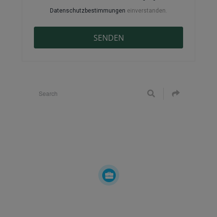
Datenschutzbestimmungen
einverstanden.