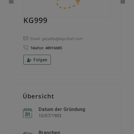
KG999
Email: garyellis@tapchief.com
Telefon: 48916685
Folgen
Übersicht
Datum der Gründung
15/07/1903
Branchen