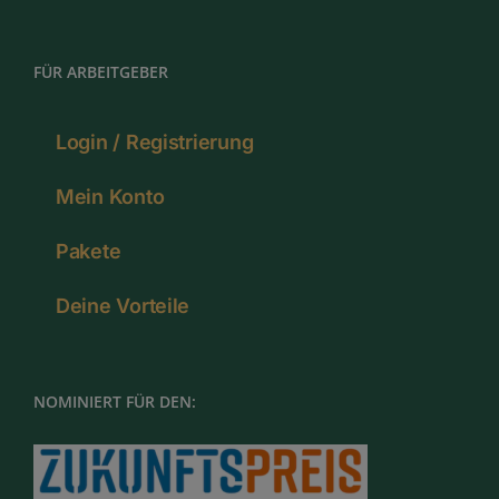
FÜR ARBEITGEBER
Login / Registrierung
Mein Konto
Pakete
Deine Vorteile
NOMINIERT FÜR DEN: