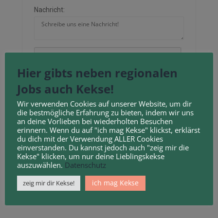
Nachricht:
Neu laden
Hier gibts neben regionalen
Jobs auch Kekse!
Durch Anklicken des Kontrollkästchens erklären
Wir verwenden Cookies auf unserer Website, um dir
Sie sich mit unseren
Geschäftsbedingungen
und
die bestmögliche Erfahrung zu bieten, indem wir uns
an deine Vorlieben bei wiederholten Besuchen
Datenschutzbestimmungen
einverstanden.
erinnern. Wenn du auf "ich mag Kekse" klickst, erklärst
du dich mit der Verwendung ALLER Cookies
einverstanden. Du kannst jedoch auch "zeig mir die
Kekse" klicken, um nur deine Lieblingskekse
auszuwählen.
Datenschutz
ich mag Kekse
zeig mir dir Kekse!