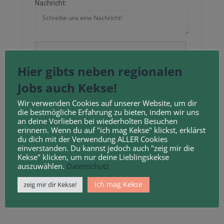
Nachricht:
Neu laden
Hier gibts neben regionalen
Jobs auch Kekse!
Durch Anklicken des Kontrollkästchens erklären
Wir verwenden Cookies auf unserer Website, um dir
Sie sich mit unseren
Geschäftsbedingungen
und
die bestmögliche Erfahrung zu bieten, indem wir uns
an deine Vorlieben bei wiederholten Besuchen
Datenschutzbestimmungen
einverstanden.
erinnern. Wenn du auf "ich mag Kekse" klickst, erklärst
du dich mit der Verwendung ALLER Cookies
einverstanden. Du kannst jedoch auch "zeig mir die
Kekse" klicken, um nur deine Lieblingskekse
auszuwählen.
Datenschutz
ich mag Kekse
zeig mir dir Kekse!