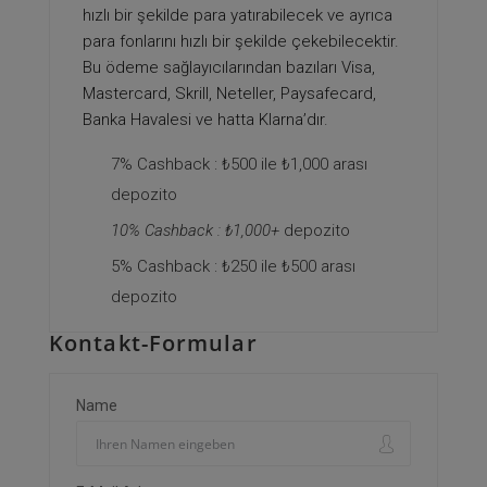
hızlı bir şekilde para yatırabilecek ve ayrıca
para fonlarını hızlı bir şekilde çekebilecektir.
Bu ödeme sağlayıcılarından bazıları Visa,
Mastercard, Skrill, Neteller, Paysafecard,
Banka Havalesi ve hatta Klarna’dır.
7% Cashback : ₺500 ile ₺1,000 arası
depozito
10% Cashback : ₺1,000+
depozito
5% Cashback : ₺250 ile ₺500 arası
depozito
Kontakt-Formular
Name