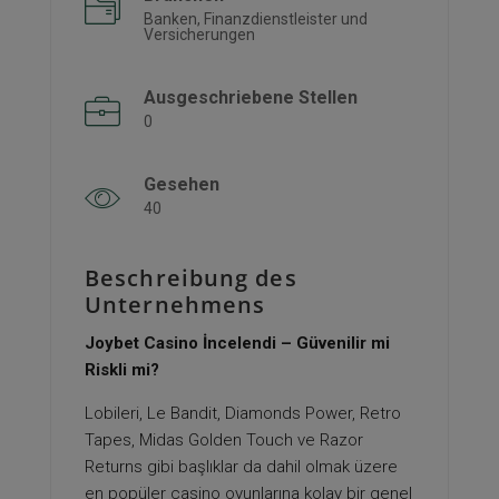
Banken, Finanzdienstleister und
Versicherungen
Ausgeschriebene Stellen
0
Gesehen
40
Beschreibung des
Unternehmens
Joybet Casino İncelendi – Güvenilir mi
Riskli mi?
Lobileri, Le Bandit, Diamonds Power, Retro
Tapes, Midas Golden Touch ve Razor
Returns gibi başlıklar da dahil olmak üzere
en popüler casino oyunlarına kolay bir genel