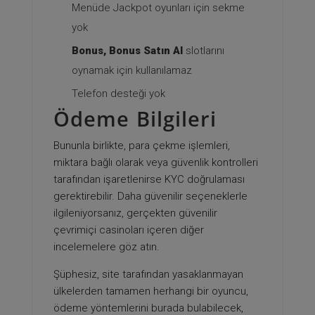
Menüde Jackpot oyunları için sekme
yok
Bonus, Bonus Satın Al
slotlarını
oynamak için kullanılamaz
Telefon desteği yok
Ödeme Bilgileri
Bununla birlikte, para çekme işlemleri,
miktara bağlı olarak veya güvenlik kontrolleri
tarafından işaretlenirse KYC doğrulaması
gerektirebilir. Daha güvenilir seçeneklerle
ilgileniyorsanız, gerçekten güvenilir
çevrimiçi casinoları içeren diğer
incelemelere göz atın.
Şüphesiz, site tarafından yasaklanmayan
ülkelerden tamamen herhangi bir oyuncu,
ödeme yöntemlerini burada bulabilecek,