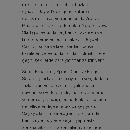
masaüstünde ister mobil cihazlarda
oynayın, Joybet’deki genel kullanıcı
deneyimi harika. Bunlar arasında Visa ve
Mastercard ile kart ödemeleri, Neteller veya
Skrill gibi e-cüzdanlar, banka havaleleri ve
kripto ödemeleri bulunmaktadır. Joybet
Casino, banka ve kredi kartları, banka
havaleleri ve e-cüzdanlar dahil olmak üzere
çeşitli şekillerde para yatırmanıza izin verir.
Super Expanding Splash Card ve Frogs
Scratch gibi kazı kazan oyunları ve çok daha
fazlası var. Buna ek olarak, yalnızca en
güvenilir ve yerleşik geliştiriciler ve ödeme
yöntemleriyle çalışır, bu nedenle bu konuda
genellikle endişelenecek bir şey yoktur.
Sağlayıcılar tüm kataloglarını platformda
barındırıyor, böylece seçim yapmakta
zorlanacaksınız. Harcamalarınız üzerinde