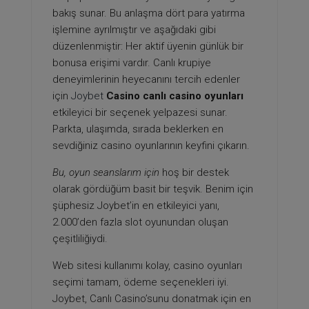
bakış sunar. Bu anlaşma dört para yatırma
işlemine ayrılmıştır ve aşağıdaki gibi
düzenlenmiştir: Her aktif üyenin günlük bir
bonusa erişimi vardır. Canlı krupiye
deneyimlerinin heyecanını tercih edenler
için
Joybet
Casino canlı casino oyunları
etkileyici bir seçenek yelpazesi sunar.
Parkta, ulaşımda, sırada beklerken en
sevdiğiniz casino oyunlarının keyfini çıkarın.
Bu, oyun seanslarım için
hoş bir destek
olarak gördüğüm basit bir teşvik. Benim için
şüphesiz Joybet’in en etkileyici yanı,
2.000’den fazla slot oyunundan oluşan
çeşitliliğiydi.
Web sitesi kullanımı kolay, casino oyunları
seçimi tamam, ödeme seçenekleri iyi.
Joybet, Canlı Casino’sunu donatmak için en