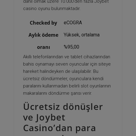
dahil olmak üzere 10.000’den fazla Joybet
casino oyunu bulunmaktadır.
Checked by
eCOGRA
Aylık ödeme
Yüksek, ortalama
oranı
%95,00
Akıllı telefonlarından ve tablet cihazlarından
bahis oynamayı seven oyuncular için siteye
hareket halindeyken de ulaşılabilir. Bu
ücretsiz döndürmeler, oyunculara kendi
paralarını kullanmadan belirli slot oyunlarının
makaralarını döndürme şansı verir.
Ücretsiz dönüşler
ve Joybet
Casino’dan para