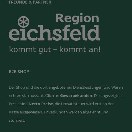
FREUNDE & PARTNER
B2B SHOP
Der Shop und die dort angebotenen Dienstleistungen und Waren
richten sich ausschließlich an
Gewerbekunden
. Die angezeigten
Preise sind
Netto-Preise
, die Umsatzsteuer wird erst an der
Kasse ausgewiesen. Privatkunden werden abgelehnt und
storniert.