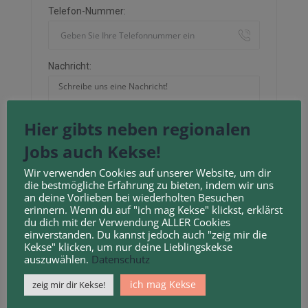
Telefon-Nummer:
Nachricht:
Hier gibts neben regionalen
Jobs auch Kekse!
Neu laden
Wir verwenden Cookies auf unserer Website, um dir
die bestmögliche Erfahrung zu bieten, indem wir uns
Durch Anklicken des Kontrollkästchens erklären
an deine Vorlieben bei wiederholten Besuchen
erinnern. Wenn du auf "ich mag Kekse" klickst, erklärst
Sie sich mit unseren
Geschäftsbedingungen
und
du dich mit der Verwendung ALLER Cookies
Datenschutzbestimmungen
einverstanden.
einverstanden. Du kannst jedoch auch "zeig mir die
Kekse" klicken, um nur deine Lieblingskekse
auszuwählen.
Datenschutz
ich mag Kekse
zeig mir dir Kekse!