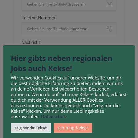
Telefon-Nummer:
Nachricht:
Hier gibts neben regionalen
Jobs auch Kekse!
Wir verwenden Cookies auf unserer Website, um dir
Neu laden
die bestmögliche Erfahrung zu bieten, indem wir uns
an deine Vorlieben bei wiederholten Besuchen
erinnern. Wenn du auf "ich mag Kekse" klickst, erklärst
Durch Anklicken des Kontrollkästchens erklären
du dich mit der Verwendung ALLER Cookies
einverstanden. Du kannst jedoch auch "zeig mir die
Sie sich mit unseren
Geschäftsbedingungen
und
Kekse" klicken, um nur deine Lieblingskekse
Datenschutzbestimmungen
einverstanden.
auszuwählen.
Datenschutz
ich mag Kekse
zeig mir dir Kekse!