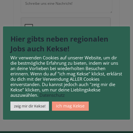
Neu laden
Hier gibts neben regionalen
Jobs auch Kekse!
Durch Anklicken des Kontrollkästchens erklären
Sie sich mit unseren
Geschäftsbedingungen
und
Wir verwenden Cookies auf unserer Website, um dir
die bestmögliche Erfahrung zu bieten, indem wir uns
Datenschutzbestimmungen
einverstanden.
an deine Vorlieben bei wiederholten Besuchen
erinnern. Wenn du auf "ich mag Kekse" klickst, erklärst
du dich mit der Verwendung ALLER Cookies
einverstanden. Du kannst jedoch auch "zeig mir die
Kekse" klicken, um nur deine Lieblingskekse
auszuwählen.
Datenschutz
ich mag Kekse
zeig mir dir Kekse!