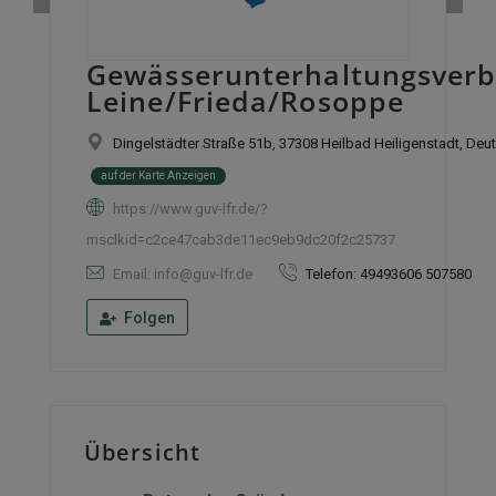
Gewässerunterhaltungsver
Leine/Frieda/Rosoppe
Dingelstädter Straße 51b, 37308 Heilbad Heiligenstadt, Deu
auf der Karte Anzeigen
https://www.guv-lfr.de/?
msclkid=c2ce47cab3de11ec9eb9dc20f2c25737
Email: info@guv-lfr.de
Telefon: 49493606 507580
Folgen
Übersicht