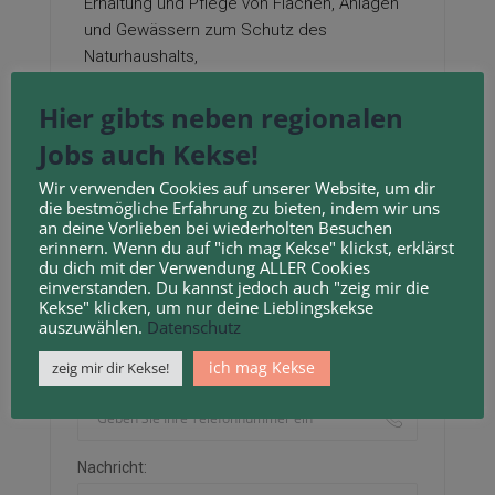
Erhaltung und Pflege von Flächen, Anlagen
und Gewässern zum Schutz des
Naturhaushalts,
des Bodens und die Landschaftspflege.
Hier gibts neben regionalen
Kontakt-Formular
Jobs auch Kekse!
Wir verwenden Cookies auf unserer Website, um dir
Name
die bestmögliche Erfahrung zu bieten, indem wir uns
an deine Vorlieben bei wiederholten Besuchen
erinnern. Wenn du auf "ich mag Kekse" klickst, erklärst
du dich mit der Verwendung ALLER Cookies
einverstanden. Du kannst jedoch auch "zeig mir die
E-Mail Adresse:
Kekse" klicken, um nur deine Lieblingskekse
auszuwählen.
Datenschutz
ich mag Kekse
zeig mir dir Kekse!
Telefon-Nummer:
Nachricht: