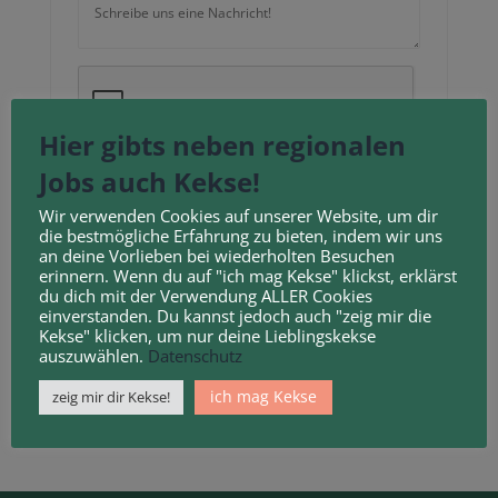
Neu laden
Hier gibts neben regionalen
Jobs auch Kekse!
Durch Anklicken des Kontrollkästchens erklären
Sie sich mit unseren
Geschäftsbedingungen
und
Wir verwenden Cookies auf unserer Website, um dir
die bestmögliche Erfahrung zu bieten, indem wir uns
Datenschutzbestimmungen
einverstanden.
an deine Vorlieben bei wiederholten Besuchen
erinnern. Wenn du auf "ich mag Kekse" klickst, erklärst
du dich mit der Verwendung ALLER Cookies
einverstanden. Du kannst jedoch auch "zeig mir die
Kekse" klicken, um nur deine Lieblingskekse
auszuwählen.
Datenschutz
ich mag Kekse
zeig mir dir Kekse!