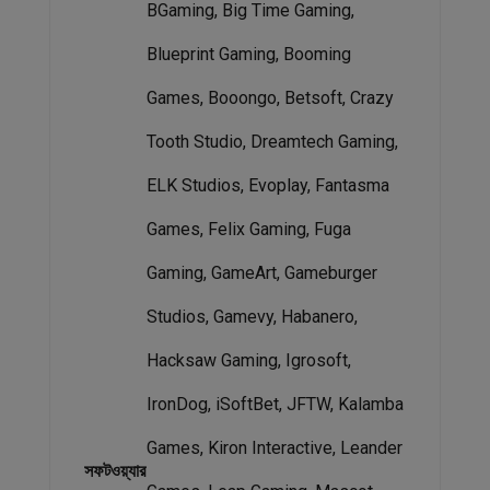
BGaming, Big Time Gaming,
Blueprint Gaming, Booming
Games, Booongo, Betsoft, Crazy
Tooth Studio, Dreamtech Gaming,
ELK Studios, Evoplay, Fantasma
Games, Felix Gaming, Fuga
Gaming, GameArt, Gameburger
Studios, Gamevy, Habanero,
Hacksaw Gaming, Igrosoft,
IronDog, iSoftBet, JFTW, Kalamba
Games, Kiron Interactive, Leander
সফটওয়্যার