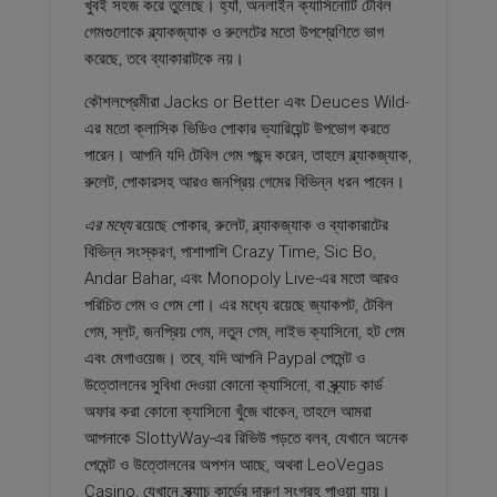
খুবই সহজ করে তুলেছে। হ্যাঁ, অনলাইন ক্যাসিনোটি টেবিল
গেমগুলোকে ব্ল্যাকজ্যাক ও রুলেটের মতো উপশ্রেণিতে ভাগ
করেছে, তবে ব্যাকারাটকে নয়।
কৌশলপ্রেমীরা Jacks or Better এবং Deuces Wild-
এর মতো ক্লাসিক ভিডিও পোকার ভ্যারিয়েন্ট উপভোগ করতে
পারেন। আপনি যদি টেবিল গেম পছন্দ করেন, তাহলে ব্ল্যাকজ্যাক,
রুলেট, পোকারসহ আরও জনপ্রিয় গেমের বিভিন্ন ধরন পাবেন।
এর মধ্যে
রয়েছে পোকার, রুলেট, ব্ল্যাকজ্যাক ও ব্যাকারাটের
বিভিন্ন সংস্করণ, পাশাপাশি Crazy Time, Sic Bo,
Andar Bahar, এবং Monopoly Live-এর মতো আরও
পরিচিত গেম ও গেম শো। এর মধ্যে রয়েছে জ্যাকপট, টেবিল
গেম, স্লট, জনপ্রিয় গেম, নতুন গেম, লাইভ ক্যাসিনো, হট গেম
এবং মেগাওয়েজ। তবে, যদি আপনি Paypal পেমেন্ট ও
উত্তোলনের সুবিধা দেওয়া কোনো ক্যাসিনো, বা স্ক্র্যাচ কার্ড
অফার করা কোনো ক্যাসিনো খুঁজে থাকেন, তাহলে আমরা
আপনাকে SlottyWay-এর রিভিউ পড়তে বলব, যেখানে অনেক
পেমেন্ট ও উত্তোলনের অপশন আছে, অথবা LeoVegas
Casino, যেখানে স্ক্র্যাচ কার্ডের দারুণ সংগ্রহ পাওয়া যায়।