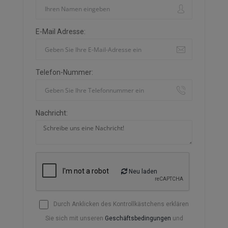
E-Mail Adresse:
Telefon-Nummer:
Nachricht:
Neu laden
Durch Anklicken des Kontrollkästchens erklären
Sie sich mit unseren
Geschäftsbedingungen
und