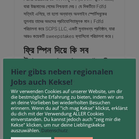
যারা উচ্চমানের গেমের নিশ্চয়তা দেয়। যে দিকটিতে Fdfd
সত্যিই এগিয়ে, তা হলো অন্যান্য অনলাইন স্পোর্টসবুকের
তুলনায় তাদের অডসের প্রতিযোগিতামূলক মান। Fdfd
পরিচালনা করে SCPS LLC, একটি সুনামধন্য প্রতিষ্ঠান, যারা
আরও কয়েকটি sweepstakes ক্যাসিনো পরিচালনা করে।
ফ্রি স্পিন দিয়ে কি সব
উপলভ্য গেম খেলতে পারব?
Hier gibts neben regionalen
এই থিমগুলোর মধ্যে লোককথা, পুরাণ, বই, ইতিহাস, টিভি শো,
Jobs auch Kekse!
আর সমসাময়িক সংস্কৃতি রয়েছে। Apple বা Android-এর
জন্য আলাদা কোনো নিজস্ব অ্যাপ না থাকলেও, রেসপন্সিভ
Wir verwenden Cookies auf unserer Website, um dir
মোবাইল ব্রাউজার প্ল্যাটফর্মের কারণে গেমগুলো ভালোভাবে
die bestmögliche Erfahrung zu bieten, indem wir uns
an deine Vorlieben bei wiederholten Besuchen
মানিয়ে যায় এবং এর মানে কোনোভাবেই কমে না। উদাহরণ
erinnern. Wenn du auf "ich mag Kekse" klickst, erklärst
হিসেবে, লবিটিকে এভাবে ভাগ করা হয়েছে: আপনি দেখতে
du dich mit der Verwendung ALLER Cookies
পাচ্ছেন, লবিটি বেশ বৈচিত্র্যময় এবং গেমের সরবরাহকারী
einverstanden. Du kannst jedoch auch "zeig mir die
Kekse" klicken, um nur deine Lieblingskekse
অনুযায়ী খোঁজার সুবিধাও দেয়। স্লট থেকে টেবিল গেম আর
auszuwählen.
Datenschutz
ভিডিও পোকার পর্যন্ত, বৈচিত্র্য আমাকে আগ্রহী রেখেছিল এবং