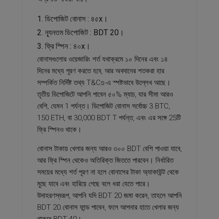
ডিপোজিট বোনাস : ৪৫x।
ন্যূনতম ডিপোজিট : BDT 20।
ফ্রি স্পিন : ৪০x।
বোনাসগুলোর ওয়েজারিং শর্ত যথাক্রমে ১০ দিনের এবং ১৪
দিনের মধ্যে পূরণ করতে হবে, আর অবদানের শতকরা হার
সম্পর্কিত নির্দিষ্ট তথ্য T&Cs-এ স্পষ্টভাবে উল্লেখ আছে।
তৃতীয় ডিপোজিটে আপনি পাবেন ৫০% ম্যাচ, যার সীমা আরও
বেশি, যেমন 1 পর্যন্ত। ডিপোজিট বোনাস সর্বোচ্চ 3 BTC,
150 ETH, বা 30,000 BDT T পর্যন্ত, এবং এর সঙ্গে 25টি
ফ্রি স্পিনও থাকে।
বোনাস টাকায় খেলার জন্য আরও ৩০০ BDT বেশি পাওয়া যাবে,
আর ফ্রি স্পিন থেকেও অতিরিক্ত জিততে পারবেন। নির্ধারিত
সময়ের মধ্যে শর্ত পূরণ না হলে বোনাসের টাকা অ্যাকাউন্ট থেকে
মুছে যাবে এবং হারিয়ে গেছে বলে ধরা যেতে পারে।
উদাহরণস্বরূপ, আপনি যদি BDT 20 জমা করেন, তাহলে আপনি
BDT 20 বোনাস ফান্ড পাবেন, ফলে আপনার হাতে খেলার জন্য