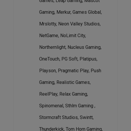
Games, Leap Gaming, Mascot
Gaming, Merkur, Games Global,
Mrslotty, Neon Valley Studios,
NetGame, NoLimit City,
Northernlight, Nucleus Gaming,
OneTouch, PG Soft, Platipus,
Playson, Pragmatic Play, Push
Gaming, Realistic Games,
ReelPlay, Relax Gaming,
Spinomenal, Sthlm Gaming ,
Stormcraft Studios, Swintt,
Thunderkick, Tom Horn Gaming,