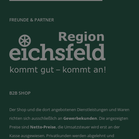
FREUNDE & PARTNER
B2B SHOP
Der Shop und die dort angebotenen Dienstleistungen und Waren
richten sich ausschließlich an
Gewerbekunden
. Die angezeigten
Preise sind
Netto-Preise
, die Umsatzsteuer wird erst an der
Kasse ausgewiesen. Privatkunden werden abgelehnt und