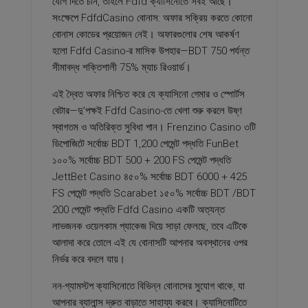
যোগ দিতে চান, তাহলে
Fdfd ক্যাসিনো
তে সবই আছে।
সংক্ষেপে FdfdCasino বোনাস: অফার সক্রিয় করতে কোনো
বোনাস কোডের প্রয়োজন নেই। অফারগুলোর শেষ আকর্ষণ
হলো Fdfd Casino-র মাসিক উপহার—BDT 750 পর্যন্ত
সীমাবদ্ধ শক্তিশালী 75% ম্যাচ রিওয়ার্ড।
এই দ্বৈত
অফার নিশ্চিত করে যে ক্যাসিনো গেমার ও স্পোর্টস
বেটার—দু’পক্ষই Fdfd Casino-তে খেলা শুরু করলে উষ্ণ
স্বাগতম ও অতিরিক্ত সুবিধা পান। Frenzino Casino ৩টি
ডিপোজিটে সর্বোচ্চ BDT 1,200 পেমেন্ট পদ্ধতি FunBet
১০০% সর্বোচ্চ BDT 500 + 200 FS পেমেন্ট পদ্ধতি
JettBet Casino ৪৫০% সর্বোচ্চ BDT 6000 + 425
FS পেমেন্ট পদ্ধতি Scarabet ১৫০% সর্বোচ্চ BDT /BDT
200 পেমেন্ট পদ্ধতি Fdfd Casino একটি অত্যন্ত
লাভজনক ওয়েলকাম প্যাকেজ দিয়ে সাড়া ফেলছে, তবে এটিকে
আলাদা করে তোলে এই যে বোনাসটি আপনার অবস্থানের ওপর
নির্ভর করে বদলে যায়।
নন-গ্যামস্টপ ক্যাসিনোতে বিভিন্ন বোনাসের সুযোগ থাকে, যা
আপনার ব্যালান্স দ্রুত বাড়াতে সাহায্য করবে। ক্যাসিনোটিতে