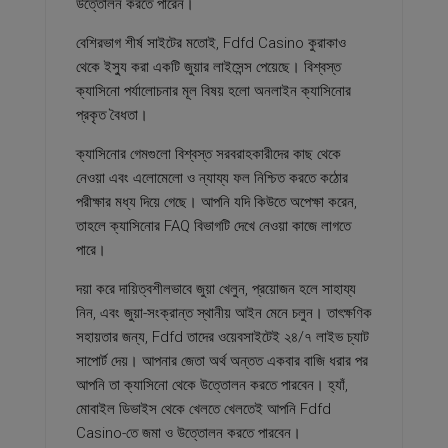
উত্তোলন করতে পারেন।
বেশিরভাগ শীর্ষ সাইটের মতোই, Fdfd Casino কুরাকাও
থেকে ইস্যু করা একটি জুয়ার লাইসেন্স পেয়েছে। বিশ্বস্ত
ক্যাসিনো পর্যালোচনার মূল বিষয় হলো অনলাইন ক্যাসিনোর
প্রকৃত বৈধতা।
ক্যাসিনোর গেমগুলো বিশ্বস্ত সরবরাহকারীদের কাছ থেকে
নেওয়া এবং এলোমেলো ও ন্যায্য ফল নিশ্চিত করতে কঠোর
পরীক্ষার মধ্য দিয়ে গেছে। আপনি যদি কিউতে অপেক্ষা করেন,
তাহলে ক্যাসিনোর FAQ বিভাগটি দেখে নেওয়া কাজে লাগতে
পারে।
দয়া করে দায়িত্বশীলভাবে জুয়া খেলুন, প্রয়োজন হলে সাহায্য
নিন, এবং জুয়া-সংক্রান্ত স্থানীয় আইন মেনে চলুন। তাৎক্ষণিক
সহায়তার জন্য, Fdfd তাদের ওয়েবসাইটেই ২৪/৭ লাইভ চ্যাট
সাপোর্ট দেয়। আপনার জেতা অর্থ অন্তত একবার বাজি ধরার পর
আপনি তা ক্যাসিনো থেকে উত্তোলন করতে পারবেন। হ্যাঁ,
মোবাইল ডিভাইস থেকে খেলতে খেলতেই আপনি Fdfd
Casino-তে জমা ও উত্তোলন করতে পারবেন।