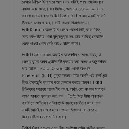
যেখানে নিশ্চিত ছিলাম যে আমার সব বাজিই প্রমাণযোগ্যভাবে
ন্যায্য এবং স্বচ্ছ। সব মিলিয়ে, আমাদের মূল্যায়নে অন্যান্য
বিষয়ও বিবেচনা করে Fdfd Casino IT ৭-এর একটি সেফটি
ইনডেক্স অর্জন করেছে। তাই আমরা সামগ্রিকভাবে
FdfdCasino অনলাইনে খেলার পরামর্শ দিই, কারণ কিছু
সময় কম্পিউটারে খেলা যুক্তিযুক্ত হয়; তবে সবকিছু মোবাইল
থেকে পাওয়া গেলে সেটি আরও ভালো লাগে।
Fdfd Casino-এর ডিজাইন আকর্ষণীয় ও সহজবোধ্য, যা
খেলোয়াড়দের জন্য প্ল্যাটফর্মটি ব্যবহার করা সহজ ও আনন্দদায়ক
করে তোলে। Fdfd Casino তার পেমেন্ট অপশনে
Ethereum (ETH) যুক্ত করেছে, যাতে আপনি এই জনপ্রিয়
ক্রিপ্টোকারেন্সি ব্যবহার করে লেনদেন করতে পারেন। Fdfd
রিভিউয়ের সবচেয়ে আকর্ষণীয় অংশ, অর্থাৎ গেম সংগ্রহ সম্পর্কে
আরও জানতে প্রস্তুত হয়ে যান।
Fdfd উচ্চ সীমা
অনলাইন
ক্যাসিনো স্মার্টফোন ও ট্যাবলেট ব্যবহারকারীদের জন্য এমন
একটি মোবাইল সংস্করণের মাধ্যমে উপলভ্য, যা যেকোনো
স্ক্রিন সাইজের সঙ্গে মানিয়ে যায়।
Fdfd Casino-তে এমন কিছু জনপ্রিয় গেমিং স্টুডিও রয়েছে,