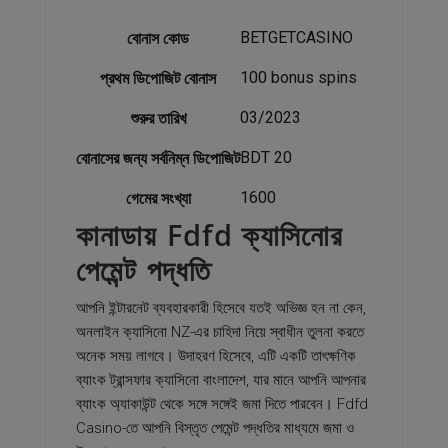
বোনাস কোড
BETGETCASINO
প্রথম ডিপোজিট বোনাস
100 bonus spins
শুরুর তারিখ
03/2023
বোনাসের জন্য সর্বনিম্ন ডিপোজিট
BDT 20
গেমের সংখ্যা
1600
কানাডায় Fdfd ক্যাসিনোর
পেমেন্ট পদ্ধতি
আপনি ইন্টারনেট ব্যবহারকারী হিসেবে যতই অভিজ্ঞ হন না কেন,
অনলাইন ক্যাসিনো NZ-এর চাহিদা নিয়ে স্বাধীন তুলনা করতে
অনেক সময় লাগবে। উদাহরণ হিসেবে, এটি একটি তাৎক্ষণিক
ব্যাংক ট্রান্সফার ক্যাসিনো বাংলাদেশ, যার মানে আপনি আপনার
ব্যাংক অ্যাকাউন্ট থেকে সঙ্গে সঙ্গেই জমা দিতে পারবেন। Fdfd
Casino-তে আপনি বিস্তৃত পেমেন্ট পদ্ধতির মাধ্যমে জমা ও