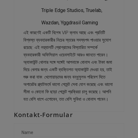
Triple Edge Studios, Truelab,
Wazdan, Yggdrasil Gaming
এই কারণেই একটি বিশেষ VIP ক্লাব আছে এবং প্রতিটি
বিশ্বস্ত ব্যবহারকারীর নিচের স্তরের সদস্যপদ পাওয়ার সুযোগ
রয়েছে: এই লয়্যালটি প্রোগ্রামের বিস্তারিত সম্পর্কে
ব্যবহারকারী অফিসিয়াল ওয়েবসাইটে আরও জানতে পারেন।
অ্যাকাউন্ট খোলার সঙ্গে সঙ্গেই আপনাকে বোনাস এবং টাকা জমা
দিয়ে খেলার জন্য একটি ব্যক্তিগত অ্যাকাউন্ট দেওয়া হয়, তাই
শুরু করা যাক: খেলোয়াড়দের জন্য বন্ধুসুলভ পরিবেশ দিতে
অপারেটর প্ল্যাটফর্মে ভালো পেমেন্ট সেবা যোগ করেছে এবং ভালো
সীমা ও কোনো ফি ছাড়া পেমেন্ট প্রক্রিয়া চালু করেছে। আপনি
যত বেশি ধাপে এগোবেন, তত বেশি সুবিধা ও বোনাস পাবেন।
Kontakt-Formular
Name