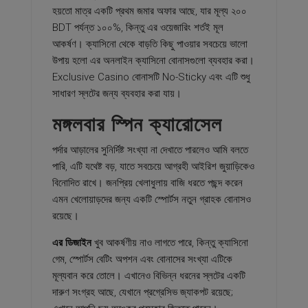
হয়তো মাত্র একটি প্রথম জমার অফার আছে, যার মূল্য ২০০
BDT পর্যন্ত ১০০%, কিন্তু এর ওয়েজারিং শর্তই মূল
আকর্ষণ। ক্যাসিনো থেকে বাড়তি কিছু পাওয়ার সবচেয়ে ভালো
উপায় হলো এর অনলাইন ক্যাসিনো বোনাসগুলো ব্যবহার করা।
Exclusive Casino বোনাসটি No-Sticky এবং এটি শুধু
সাধারণ স্লটের জন্য ব্যবহার করা যায়।
মঙ্গলবার স্পিন ক্যারোসেল
পর্দার আড়ালের সুনির্দিষ্ট সংখ্যা না দেখাতে পারলেও আমি বলতে
পারি, এটি যথেষ্ট বড়, যাতে সবচেয়ে আগ্রহী আইরিশ জুয়াড়িকেও
বিনোদিত রাখে। জনপ্রিয় খেলাধুলায় বাজি ধরতে পছন্দ করেন
এমন খেলোয়াড়দের জন্য একটি স্পোর্টস নতুন গ্রাহক বোনাসও
রয়েছে।
এর ডিজাইন
খুব আকর্ষণীয় নাও লাগতে পারে, কিন্তু ক্যাসিনো
গেম, স্পোর্টস বেটিং অপশন এবং বোনাসের সংখ্যা এটিকে
মূল্যবান করে তোলে। এখানেও বিভিন্ন ধরনের স্লটের একটি
দারুণ সংগ্রহ আছে, যেখানে প্রগ্রেসিভ জ্যাকপট রয়েছে;