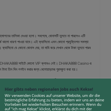
প্রোমোশনের তালিকা দেওয়া হলো। সবশেষে, বোনাসটি তুলতে না পারলেও এটি
ভালো ধারণা পাওয়া যাবে। এই ক্যাসিনো এমন কোনো প্রযুক্তিগত সমস্যা
ে। ক্যাসিনো যে কোনো বোনাস দেয়, তা দাবি করে সেখান থেকে টাকা তুলতে পারব
 না, আর DHAKA888 সাইটে কোনো VIP ক্লাবও নেই। DHAKA888 Casino-র
না তিন দিন লগইন করার জন্য খেলোয়াড়দের পুরস্কৃত করা হয়।
আমাদের মতামত!
Hier gibts neben regionalen Jobs auch Kekse!
ই প্রথম যে বিষয়টির দিকে নজর দিতে হয়, তা হলো বিজ্ঞাপন। DHAKA888
Wir verwenden Cookies auf unserer Website, um dir die
প্ল্যাটফর্মে পাওয়া যায়। DHAKA888 Casino বাজারের কিছু সবচেয়ে
bestmögliche Erfahrung zu bieten, indem wir uns an deine
ড়রা সেরা অনলাইন গেমগুলোর কিছু উপভোগ করতে পারেন।
Vorlieben bei wiederholten Besuchen erinnern. Wenn du
auf "ich mag Kekse" klickst, erklärst du dich mit der