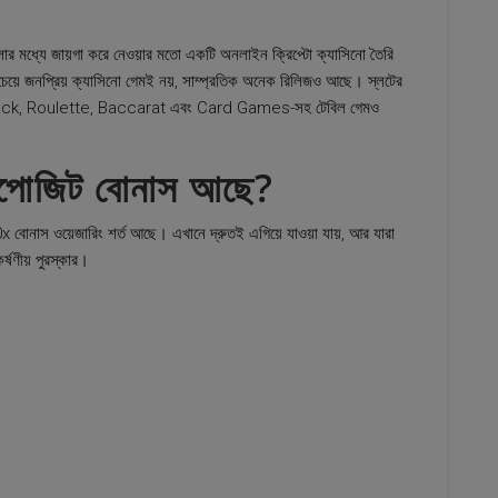
ুলোর মধ্যে জায়গা করে নেওয়ার মতো একটি অনলাইন ক্রিপ্টো ক্যাসিনো তৈরি
চেয়ে জনপ্রিয় ক্যাসিনো গেমই নয়, সাম্প্রতিক অনেক রিলিজও আছে। স্লটের
kjack, Roulette, Baccarat এবং Card Games-সহ টেবিল গেমও
োজিট বোনাস আছে?
াস ওয়েজারিং শর্ত আছে। এখানে দ্রুতই এগিয়ে যাওয়া যায়, আর যারা
র্ষণীয় পুরস্কার।