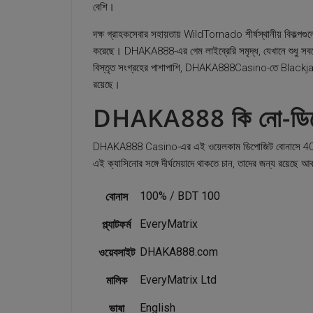
বেশি।
দক্ষ গ্রাহকসেবার সহায়তায় WildTornado শীর্ষস্থানীয় বিকল্পগ
করেছে। DHAKA888-এর গেম লাইব্রেরি সমৃদ্ধ, যেখানে শুধু সব
বিস্তৃত সংগ্রহের পাশাপাশি, DHAKA888Casino-তে Blac
রয়েছে।
DHAKA888 কি নো-ডিপ
DHAKA888 Casino-এর এই ওয়েলকাম ডিপোজিট বোনাসে 40x বোন
এই ক্যাসিনোর সঙ্গে দীর্ঘমেয়াদে থাকতে চান, তাদের জন্য রয়েছে আক
বোনাস
100% / BDT 100
প্ল্যাটফর্ম
EveryMatrix
ওয়েবসাইট
DHAKA888.com
মালিক
EveryMatrix Ltd
ভাষা
English