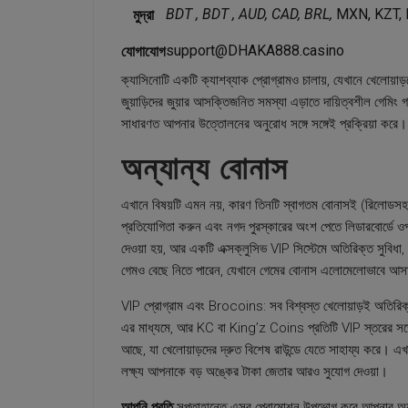
মুদ্রা
BDT , BDT , AUD, CAD, BRL,
MXN, KZT,
যোগাযোগ
support@DHAKA888.casino
ক্যাসিনোটি একটি ক্যাশব্যাক প্রোগ্রামও চালায়, যেখানে খেলোয়া
জুয়াড়িদের জুয়ার আসক্তিজনিত সমস্যা এড়াতে দায়িত্বশীল গে
সাধারণত আপনার উত্তোলনের অনুরোধ সঙ্গে সঙ্গেই প্রক্রিয়া করে।
অন্যান্য বোনাস
এখানে বিষয়টি এমন নয়, কারণ তিনটি স্বাগতম বোনাসই (রিলোডসহ) 
প্রতিযোগিতা করুন এবং নগদ পুরস্কারের অংশ পেতে লিডারবোর্ডে ও
দেওয়া হয়, আর একটি এক্সক্লুসিভ VIP সিস্টেমে অতিরিক্ত সুবি
গেমও বেছে নিতে পারেন, যেখানে গেমের বোনাস এলোমেলোভাবে আসার অ
VIP প্রোগ্রাম এবং Brocoins: সব বিশ্বস্ত খেলোয়াড়ই অতির
এর মাধ্যমে, আর KC বা King’z Coins প্রতিটি VIP স্তরের সঙ্গে
আছে, যা খেলোয়াড়দের দ্রুত বিশেষ রাউন্ডে যেতে সাহায্য করে।
লক্ষ্য আপনাকে বড় অঙ্কের টাকা জেতার আরও সুযোগ দেওয়া।
আপনি প্রতি
সপ্তাহান্তে এসব প্রোমোশন উপভোগ করে আপনার অ্যাকা