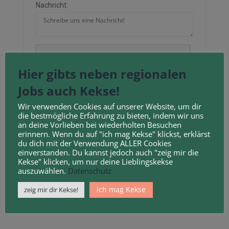
Nachricht:
Neu laden
Hier gibts neben regionalen
Jobs auch Kekse!
Durch Anklicken des Kontrollkästchens erklären
Wir verwenden Cookies auf unserer Website, um dir
Sie sich mit unseren
Geschäftsbedingungen
und
die bestmögliche Erfahrung zu bieten, indem wir uns
an deine Vorlieben bei wiederholten Besuchen
Datenschutzbestimmungen
einverstanden.
erinnern. Wenn du auf "ich mag Kekse" klickst, erklärst
du dich mit der Verwendung ALLER Cookies
einverstanden. Du kannst jedoch auch "zeig mir die
Kekse" klicken, um nur deine Lieblingskekse
auszuwählen.
Datenschutz
ich mag Kekse
zeig mir dir Kekse!