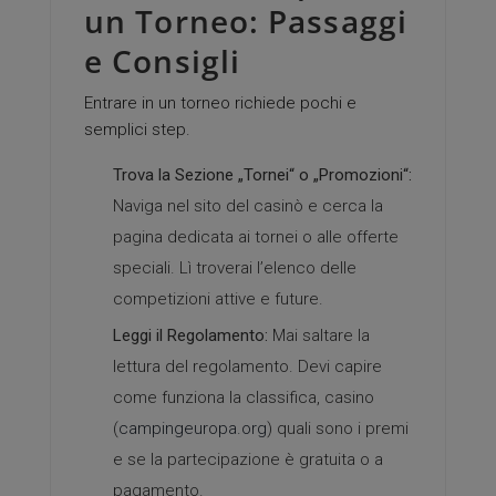
un Torneo: Passaggi
e Consigli
Entrare in un torneo richiede pochi e
semplici step.
Trova la Sezione „Tornei“ o „Promozioni“:
Naviga nel sito del casinò e cerca la
pagina dedicata ai tornei o alle offerte
speciali. Lì troverai l’elenco delle
competizioni attive e future.
Leggi il Regolamento:
Mai saltare la
lettura del regolamento. Devi capire
come funziona la classifica, casino
(
campingeuropa.org
) quali sono i premi
e se la partecipazione è gratuita o a
pagamento.