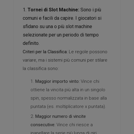
Tornei di Slot Machine:
Sono i più
comuni e facili da capire. I giocatori si
sfidano su una o più slot machine
selezionate per un periodo di tempo
definito.
Criteri per la Classifica:
Le regole possono
variare, ma i sistemi più comuni per stilare
la classifica sono:
Maggior importo vinto:
Vince chi
ottiene la vincita più alta in un singolo
spin, spesso normalizzata in base alla
puntata (es. moltiplicatore x puntata).
Maggior numero di vincite
consecutive:
Vince chi riesce a
inanellare la serie più lunga di giri