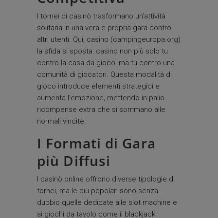
I tornei di casinò trasformano un’attività
solitaria in una vera e propria gara contro
altri utenti. Qui, casino (
campingeuropa.org
)
la sfida si sposta:
casino
non più solo tu
contro la casa da gioco, ma tu contro una
comunità di giocatori. Questa modalità di
gioco introduce elementi strategici e
aumenta l’emozione, mettendo in palio
ricompense extra che si sommano alle
normali vincite.
I Formati di Gara
più Diffusi
I casinò online offrono diverse tipologie di
tornei, ma le più popolari sono senza
dubbio quelle dedicate alle slot machine e
ai giochi da tavolo come il blackjack.