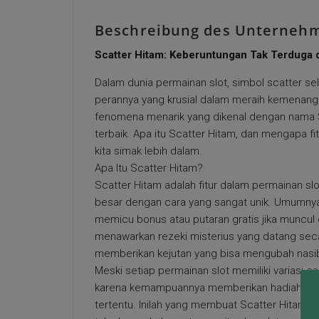
Beschreibung des Unterneh
Scatter Hitam: Keberuntungan Tak Terduga 
Dalam dunia permainan slot, simbol scatter se
perannya yang krusial dalam meraih kemenangan
fenomena menarik yang dikenal dengan nama 
terbaik. Apa itu Scatter Hitam, dan mengapa fit
kita simak lebih dalam.
Apa Itu Scatter Hitam?
Scatter Hitam adalah fitur dalam permainan s
besar dengan cara yang sangat unik. Umumnya
memicu bonus atau putaran gratis jika muncul 
menawarkan rezeki misterius yang datang secar
memberikan kejutan yang bisa mengubah nasi
Meski setiap permainan slot memiliki variasi ca
karena kemampuannya memberikan hadiah besa
tertentu. Inilah yang membuat Scatter Hitam b