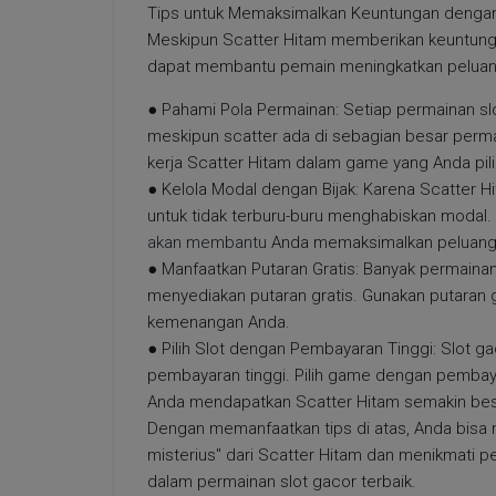
Tips untuk Memaksimalkan Keuntungan dengan
Meskipun Scatter Hitam memberikan keuntunga
dapat membantu pemain meningkatkan peluan
● Pahami Pola Permainan: Setiap permainan s
meskipun scatter ada di sebagian besar perm
kerja Scatter Hitam dalam game yang Anda pili
● Kelola Modal dengan Bijak: Karena Scatter H
untuk tidak terburu-buru menghabiskan modal.
akan membantu
Anda memaksimalkan peluang
● Manfaatkan Putaran Gratis: Banyak permaina
menyediakan putaran gratis. Gunakan putaran g
kemenangan Anda.
● Pilih Slot dengan Pembayaran Tinggi: Slot g
pembayaran tinggi. Pilih game dengan pemba
Anda mendapatkan Scatter Hitam semakin bes
Dengan memanfaatkan tips di atas, Anda bisa 
misterius" dari Scatter Hitam dan menikmati 
dalam permainan slot gacor terbaik.