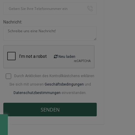
Nachricht:
Neu laden
Durch Anklicken des Kontrollkästchens erklären
Sie sich mit unseren
Geschäftsbedingungen
und
Datenschutzbestimmungen
einverstanden.