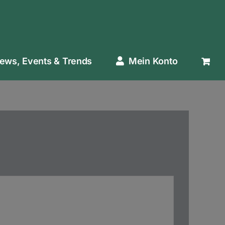
ews, Events & Trends
Mein Konto