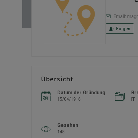
Email: mag
Folgen
Übersicht
Datum der Gründung
Br
15/04/1916
IT
Gesehen
148