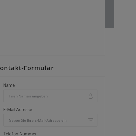
ontakt-Formular
Name
E-Mail Adresse:
Telefon-Nummer: