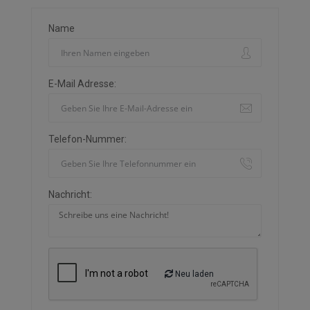
Name
E-Mail Adresse:
Telefon-Nummer:
Nachricht:
Neu laden