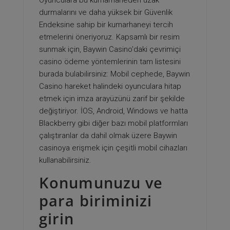
Oyunculara bu kumarhaneden uzak
durmalarını ve daha yüksek bir Güvenlik
Endeksine sahip bir kumarhaneyi tercih
etmelerini öneriyoruz. Kapsamlı bir resim
sunmak için, Baywin Casino’daki çevrimiçi
casino ödeme yöntemlerinin tam listesini
burada bulabilirsiniz: Mobil cephede, Baywin
Casino hareket halindeki oyunculara hitap
etmek için imza arayüzünü zarif bir şekilde
değiştiriyor. İOS, Android, Windows ve hatta
Blackberry gibi diğer bazı mobil platformları
çalıştıranlar da dahil olmak üzere Baywin
casinoya erişmek için çeşitli mobil cihazları
kullanabilirsiniz.
Konumunuzu ve
para biriminizi
girin