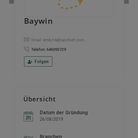
Baywin
Email: emily14@tapchief.com
Telefon: 646093729
Folgen
Übersicht
Datum der Gründung
26/08/2019
Branchen