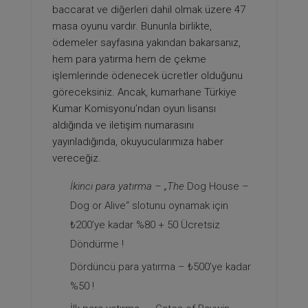
baccarat ve diğerleri dahil olmak üzere 47
masa oyunu vardır. Bununla birlikte,
ödemeler sayfasına yakından bakarsanız,
hem para yatırma hem de çekme
işlemlerinde ödenecek ücretler olduğunu
göreceksiniz. Ancak, kumarhane Türkiye
Kumar Komisyonu’ndan oyun lisansı
aldığında ve iletişim numarasını
yayınladığında, okuyucularımıza haber
vereceğiz.
İkinci para yatırma – „The
Dog House –
Dog or Alive“ slotunu oynamak için
₺200’ye kadar %80 + 50 Ücretsiz
Döndürme !
Dördüncü para yatırma – ₺500’ye kadar
%50 !