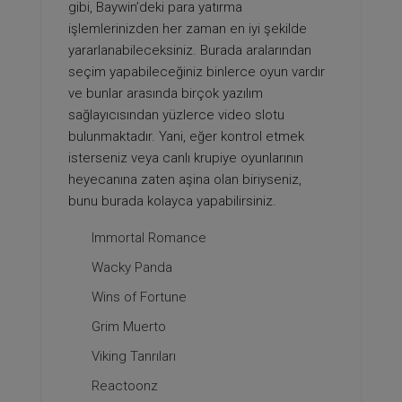
gibi, Baywin’deki para yatırma
işlemlerinizden her zaman en iyi şekilde
yararlanabileceksiniz. Burada aralarından
seçim yapabileceğiniz binlerce oyun vardır
ve bunlar arasında birçok yazılım
sağlayıcısından yüzlerce video slotu
bulunmaktadır. Yani, eğer kontrol etmek
isterseniz veya canlı krupiye oyunlarının
heyecanına zaten aşina olan biriyseniz,
bunu burada kolayca yapabilirsiniz.
Immortal Romance
Wacky Panda
Wins of Fortune
Grim Muerto
Viking Tanrıları
Reactoonz