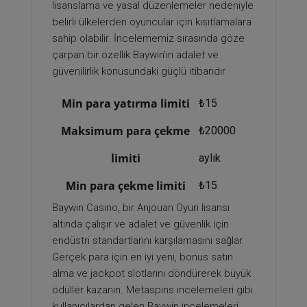
lisanslama ve yasal düzenlemeler nedeniyle
belirli ülkelerden oyuncular için kısıtlamalara
sahip olabilir. İncelememiz sırasında göze
çarpan bir özellik Baywin’in adalet ve
güvenilirlik konusundaki güçlü itibarıdır.
Min para yatırma limiti
₺15
Maksimum para çekme
₺20000
limiti
aylık
Min para çekme limiti
₺15
Baywin Casino, bir Anjouan Oyun lisansı
altında çalışır ve adalet ve güvenlik için
endüstri standartlarını karşılamasını sağlar.
Gerçek para için en iyi yeni, bonus satın
alma ve jackpot slotlarını döndürerek büyük
ödüller kazanın. Metaspins incelemeleri gibi
kullanıcılardan gelen Baywin incelemeleri,