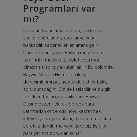
Programları var
mı?
Curacao lisanslama durumu, sızdırmaz
veriler, doğrulanmış oyunlar ve yasal
bankacılık seçenekleri anlamına gelir.
Ücretsiz canlı yayın, Baywin müşterileri
tarafından masaüstü, tablet veya mobil
cihazları aracılığıyla kullanılabilir. Bu bölümde,
Baywin Müşteri Hizmetleri ile ilgili
deneyimlerimi paylaşarak dürüst bir bakış
açısı sunacağım. Siz de katılabilir ve bu gibi
tekliflerin tadını çıkarabilirsiniz: Baywin
Casino düzenli olarak, gerçek para
yatırmadan önce casinoyu keşfetmek
isteyen yeni oyuncular için mükemmel olan
ücretsiz döndürme veya ücretsiz fiş gibi
para yatırma bonusları sunar.