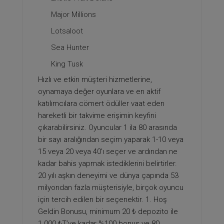
Major Millions
Lotsaloot
Sea Hunter
King Tusk
Hızlı ve etkin müşteri hizmetlerine,
oynamaya değer oyunlara ve en aktif
katılımcılara cömert ödüller vaat eden
hareketli bir takvime erişimin keyfini
çıkarabilirsiniz. Oyuncular 1 ila 80 arasında
bir sayı aralığından seçim yaparak 1-10 veya
15 veya 20 veya 40’ı seçer ve ardından ne
kadar bahis yapmak istediklerini belirtirler.
20 yılı aşkın deneyimi ve dünya çapında 53
milyondan fazla müşterisiyle, birçok oyuncu
için tercih edilen bir seçenektir. 1. Hoş
Geldin Bonusu, minimum 20 ₺ depozito ile
1.000 ₺T’ye kadar %100 bonus ve 80