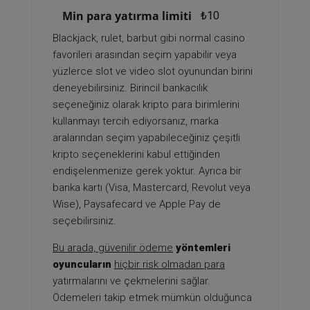
Min para yatırma limiti
₺10
Blackjack, rulet, barbut gibi normal casino
favorileri arasından seçim yapabilir veya
yüzlerce slot ve video slot oyunundan birini
deneyebilirsiniz. Birincil bankacılık
seçeneğiniz olarak kripto para birimlerini
kullanmayı tercih ediyorsanız, marka
aralarından seçim yapabileceğiniz çeşitli
kripto seçeneklerini kabul ettiğinden
endişelenmenize gerek yoktur. Ayrıca bir
banka kartı (Visa, Mastercard, Revolut veya
Wise), Paysafecard ve Apple Pay de
seçebilirsiniz.
Bu arada, güvenilir ödeme
yöntemleri
oyuncuların
hiçbir risk olmadan para
yatırmalarını ve çekmelerini sağlar.
Ödemeleri takip etmek mümkün olduğunca