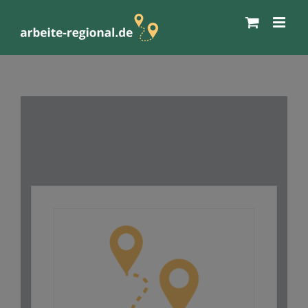
Zum
Inhalt
springen