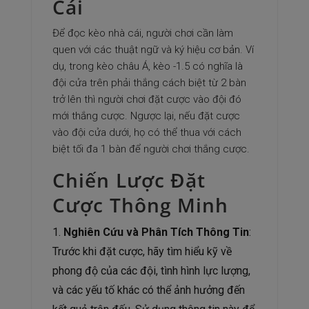
Cái
Để đọc kèo nhà cái, người chơi cần làm
quen với các thuật ngữ và ký hiệu cơ bản. Ví
dụ, trong kèo châu Á, kèo -1.5 có nghĩa là
đội cửa trên phải thắng cách biệt từ 2 bàn
trở lên thì người chơi đặt cược vào đội đó
mới thắng cược. Ngược lại, nếu đặt cược
vào đội cửa dưới, họ có thể thua với cách
biệt tối đa 1 bàn để người chơi thắng cược.
Chiến Lược Đặt
Cược Thông Minh
Nghiên Cứu và Phân Tích Thông Tin
:
Trước khi đặt cược, hãy tìm hiểu kỹ về
phong độ của các đội, tình hình lực lượng,
và các yếu tố khác có thể ảnh hưởng đến