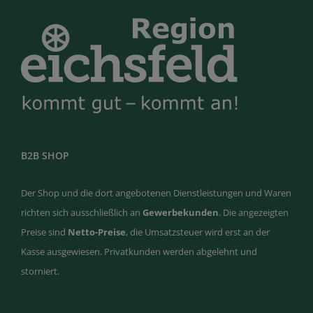
B2B SHOP
Der Shop und die dort angebotenen Dienstleistungen und Waren
richten sich ausschließlich an
Gewerbekunden
. Die angezeigten
Preise sind
Netto-Preise
, die Umsatzsteuer wird erst an der
Kasse ausgewiesen. Privatkunden werden abgelehnt und
storniert.