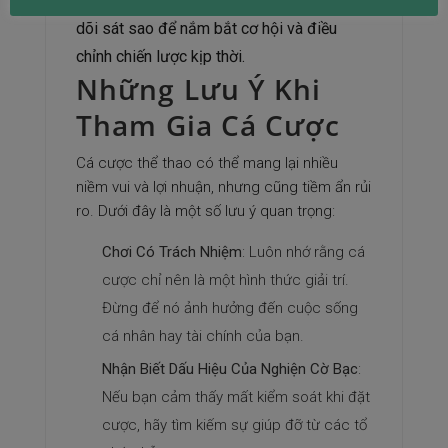
cược thường xuyên biến động, hãy theo
dõi sát sao để nắm bắt cơ hội và điều
chỉnh chiến lược kịp thời.
Những Lưu Ý Khi
Tham Gia Cá Cược
Cá cược thể thao có thể mang lại nhiều
niềm vui và lợi nhuận, nhưng cũng tiềm ẩn rủi
ro. Dưới đây là một số lưu ý quan trọng:
Chơi Có Trách Nhiệm
: Luôn nhớ rằng cá
cược chỉ nên là một hình thức giải trí.
Đừng để nó ảnh hưởng đến cuộc sống
cá nhân hay tài chính của bạn.
Nhận Biết Dấu Hiệu Của Nghiện Cờ Bạc
:
Nếu bạn cảm thấy mất kiểm soát khi đặt
cược, hãy tìm kiếm sự giúp đỡ từ các tổ