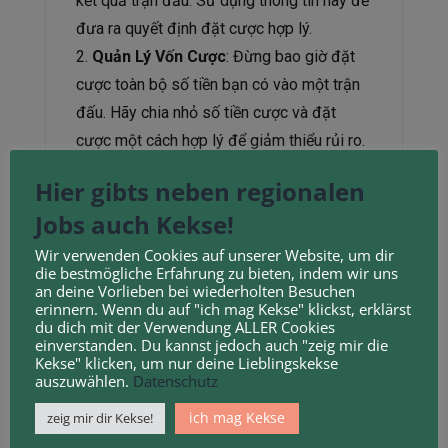
kết quả trận đấu. Sử dụng thông tin này để
đưa ra quyết định đặt cược hợp lý.
Quản Lý Vốn Cược
: Đừng bao giờ đặt
cược toàn bộ số tiền bạn có vào một trận
đấu. Hãy chia nhỏ số tiền cược và đặt
cược một cách hợp lý để giảm thiểu rủi ro.
Chọn Nhà Cái Uy Tín
: Lựa chọn nhà cái
Hier gibts neben regionalen
có uy tín và được cấp phép hoạt động để
Jobs auch Kekse!
đảm bảo quyền lợi của bạn khi tham gia cá
cược.
Wir verwenden Cookies auf unserer Website, um dir
die bestmögliche Erfahrung zu bieten, indem wir uns
Không Đặt Cược Theo Cảm Tính
: Đặt
an deine Vorlieben bei wiederholten Besuchen
erinnern. Wenn du auf "ich mag Kekse" klickst, erklärst
cược dựa trên cảm xúc hoặc sự thiên vị cá
du dich mit der Verwendung ALLER Cookies
nhân có thể dẫn đến những quyết định sai
einverstanden. Du kannst jedoch auch "zeig mir die
Kekse" klicken, um nur deine Lieblingskekse
lầm. Hãy luôn dựa vào phân tích và dữ liệu
auszuwählen.
Datenschutz
thực tế.
ich mag Kekse
zeig mir dir Kekse!
Theo Dõi Thị Trường Cược
: Thị trường