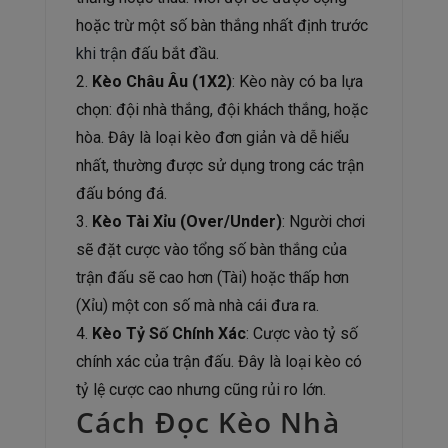
hoặc trừ một số bàn thắng nhất định trước
khi trận
đấu bắt đầu.
Kèo Châu Âu (1X2)
: Kèo này có ba lựa
chọn: đội nhà thắng, đội khách thắng, hoặc
hòa. Đây là loại kèo đơn giản và dễ hiểu
nhất, thường được sử dụng trong các trận
đấu bóng đá.
Kèo Tài Xỉu (Over/Under)
: Người chơi
sẽ đặt cược vào tổng số bàn thắng của
trận đấu sẽ cao hơn (Tài) hoặc thấp hơn
(Xỉu) một con số mà nhà cái đưa ra.
Kèo Tỷ Số Chính Xác
: Cược vào tỷ số
chính xác của trận đấu. Đây là loại kèo có
tỷ lệ cược cao nhưng cũng rủi ro lớn.
Cách Đọc Kèo Nhà