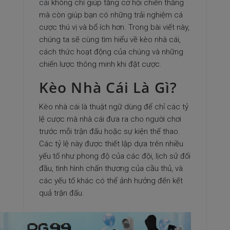
cái
không chỉ giúp tăng cơ hội chiến thắng
mà còn giúp bạn có những trải nghiệm cá
cược thú vị và bổ ích hơn. Trong bài viết này,
chúng ta sẽ cùng tìm hiểu về kèo nhà cái,
cách thức hoạt động của chúng và những
chiến lược thông minh khi đặt cược.
Kèo Nhà Cái Là Gì?
Kèo nhà cái là thuật ngữ dùng để chỉ các tỷ
lệ cược mà nhà cái đưa ra cho người chơi
trước mỗi trận đấu hoặc sự kiện thể thao.
Các tỷ lệ này được thiết lập dựa trên nhiều
yếu tố như phong độ của các đội, lịch sử đối
đầu, tình hình chấn thương của cầu thủ, và
các yếu tố khác có thể ảnh hưởng đến kết
quả trận đấu.